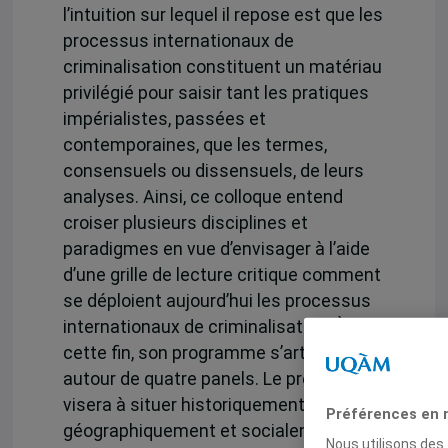
l’intuition sur lequel il repose est que les
processus internationaux de
criminalisation constituent un matériau
privilégié pour saisir tant les pratiques
impérialistes, passées et
contemporaines, que les termes,
consensuels ou dissensuels, de leurs
analyses. Ainsi, ce colloque entend
croiser plusieurs disciplines et
paradigmes en vue d’envisager à l’aide
d’une grille de lecture critique comment
se déploient aujourd’hui les processus
internationaux de criminalisation. À
cette fin, son programme s’articule
autour de quatre panels. Le premier
visera à situer historiquement,
Préférences en 
géographiquement et socialement la
Nous utilisons des 