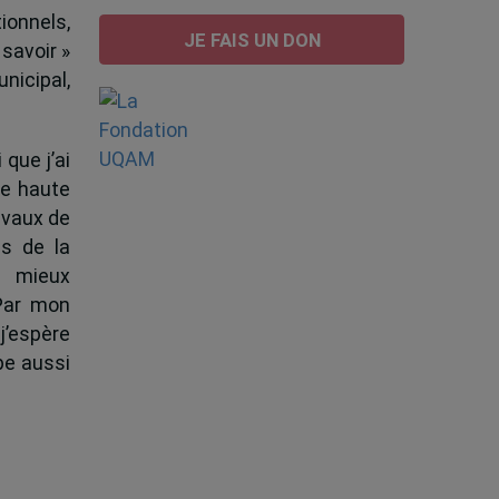
ionnels,
JE FAIS UN DON
 savoir »
nicipal,
 que j’ai
de haute
ravaux de
s de la
à mieux
 Par mon
j’espère
pe aussi