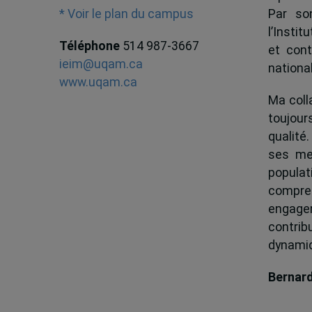
Par son
* Voir le plan du campus
l’Instit
Téléphone
514 987-3667
et cont
ieim@uqam.ca
national
www.uqam.ca
Ma colla
toujour
qualité.
ses me
popula
compren
engagem
contrib
dynamiqu
Bernar