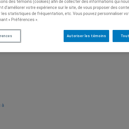
isons des témoins (cookies) afin de collecter des informations qui nou
, Bruxelles, Bruylant, 2013
t d’améliorer votre expérience sur le site, de vous proposer des cont
r les statistiques de fréquentation, etc. Vous pouvez personnaliser vo
nant « Préférences ».
érences
Autoriser les témoins
Tout
c à