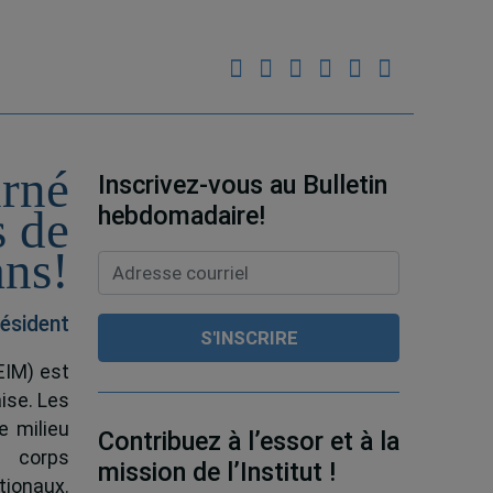
urné
Inscrivez-vous au Bulletin
hebdomadaire!
s de
ans!
ésident
EIM) est
ise. Les
e milieu
Contribuez à l’essor et à la
e corps
mission de l’Institut !
tionaux.