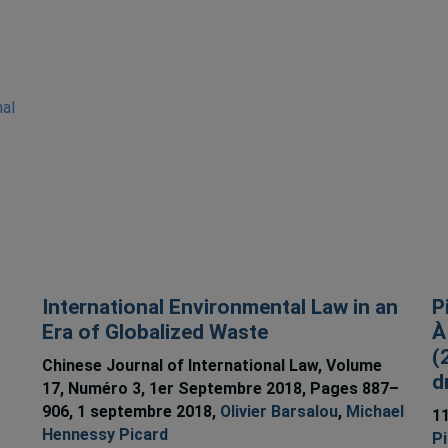
nal
International Environmental Law in an
P
Era of Globalized Waste
À
n
(
Chinese Journal of International Law, Volume
d
17, Numéro 3, 1er Septembre 2018, Pages 887–
906, 1 septembre 2018,
Olivier Barsalou
,
Michael
11
Hennessy Picard
Pi