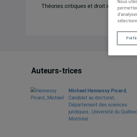
Nous util
Théories critiques et droit international
permetten
d’analyse
sélection
Préf
Auteurs-trices
Michael Hennessy Picard
,
Candidat au doctorat,
Département des sciences
juridiques , Université du Québe
Montréal