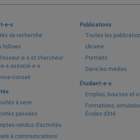
t-e-s
Publications
tés de recherche
Toutes les publicatio
 fellows
Ukraine
fesseur-e-s et chercheur-
Portraits
e-s associé-e-s
Dans les médias
vice-conseil
Étudiant-e-s
ités
Emplois, bourses et 
ivités à venir
Formations, simulatio
ivités passées
Écoles d’été
ptes-rendus d’activités
pels à communications