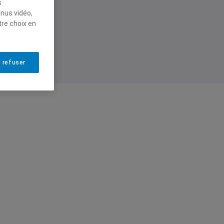
s
enus vidéo,
tre choix en
 refuser