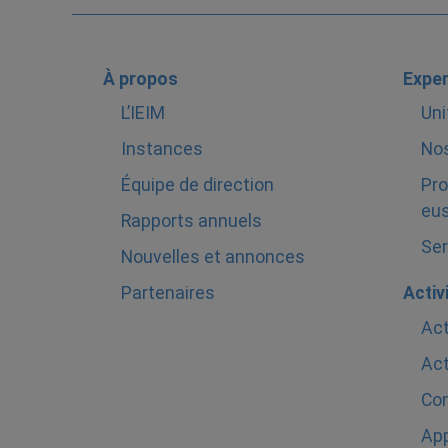
À propos
Exper
L’IEIM
Uni
Instances
Nos
Équipe de direction
Pro
eus
Rapports annuels
Ser
Nouvelles et annonces
Partenaires
Activ
Act
Act
Com
Ap