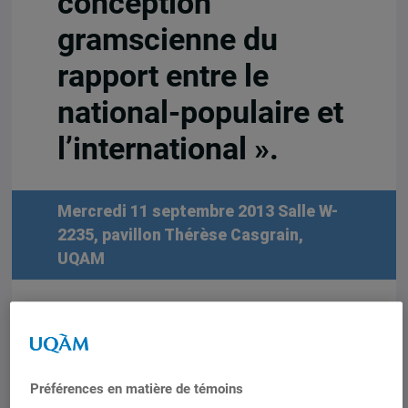
conception
gramscienne du
rapport entre le
national-populaire et
l’international ».
Mercredi 11 septembre 2013
Salle W-
2235, pavillon Thérèse Casgrain,
UQAM
Conférence organisée par le Centre
d’études sur le droit international et la
mondialisation (CÉDIM)
Préférences en matière de témoins