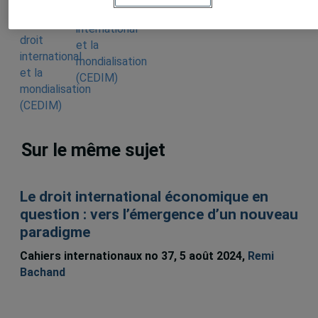
droit
international
et la
mondialisation
(CEDIM)
Sur le même sujet
Le droit international économique en
question : vers l’émergence d’un nouveau
paradigme
Cahiers internationaux no 37, 5 août 2024,
Remi
Bachand