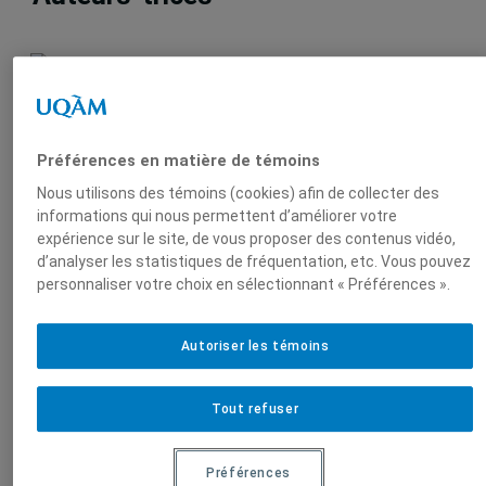
Remi
Préférences en matière de témoins
Bachand
, Directeur du
Nous utilisons des témoins (cookies) afin de collecter des
CEDIM, Centre d’études
informations qui nous permettent d’améliorer votre
sur le droit international
expérience sur le site, de vous proposer des contenus vidéo,
et la mondialisation
d’analyser les statistiques de fréquentation, etc. Vous pouvez
(CÉDIM)
personnaliser votre choix en sélectionnant « Préférences ».
Autoriser les témoins
Produit par
Tout refuser
Centre
Préférences
d'études sur le