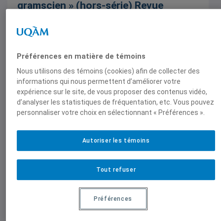
gramscien » (hors-série) Revue
québécoise de droit international,
2014.
1 janvier 2014,
Remi Bachand
,
Marie-Neige
Laperrière
,
Violaine Lemay
Préférences en matière de témoins
Nous utilisons des témoins (cookies) afin de collecter des
informations qui nous permettent d’améliorer votre
expérience sur le site, de vous proposer des contenus vidéo,
d’analyser les statistiques de fréquentation, etc. Vous pouvez
personnaliser votre choix en sélectionnant « Préférences ».
Articles scientifiques
Autoriser les témoins
Laperrière, Marie-Neige, « Quelques
outils réflexifs pour une recherche sur
Tout refuser
la face cachée du droit de l’habitation
», (2013) 1:1 Les Chantiers de la
recherche en droit, Interdisciplinarité
Préférences
savante et pratique professionnelle.