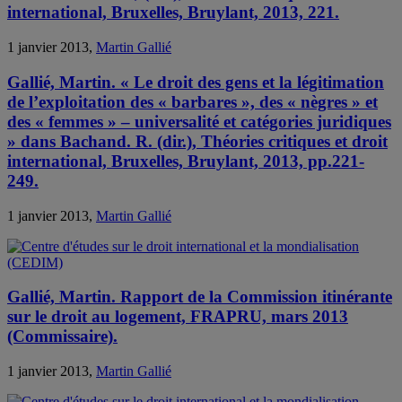
international, Bruxelles, Bruylant, 2013, 221.
1 janvier 2013,
Martin Gallié
Gallié, Martin. « Le droit des gens et la légitimation
de l’exploitation des « barbares », des « nègres » et
des « femmes » – universalité et catégories juridiques
» dans Bachand. R. (dir.), Théories critiques et droit
international, Bruxelles, Bruylant, 2013, pp.221-
249.
1 janvier 2013,
Martin Gallié
Gallié, Martin. Rapport de la Commission itinérante
sur le droit au logement, FRAPRU, mars 2013
(Commissaire).
1 janvier 2013,
Martin Gallié