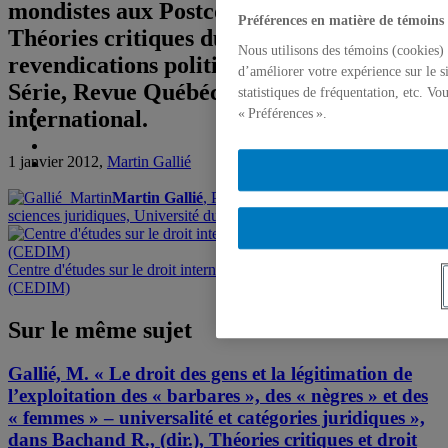
mondistes aux Postcoloniales Studies –
Préférences en matière de témoins
Théories critiques du pouvoir et
Nous utilisons des témoins (cookies) 
revendications politiques, (2012) Hors
d’améliorer votre expérience sur le s
Série, Revue Québécoise de Droit
statistiques de fréquentation, etc. V
international.
« Préférences ».
1 janvier 2012,
Martin Gallié
Martin Gallié
, Professeur, Département des
sciences juridiques, Université du Québec à Montréal
Centre d'études sur le droit international et la mondialisation
(CEDIM)
Sur le même sujet
Gallié, M. « Le droit des gens et la légitimation de
l’exploitation des « barbares », des « nègres » et des
« femmes » – universalité et catégories juridiques »,
dans Bachand R., (dir.), Théories critiques et droit