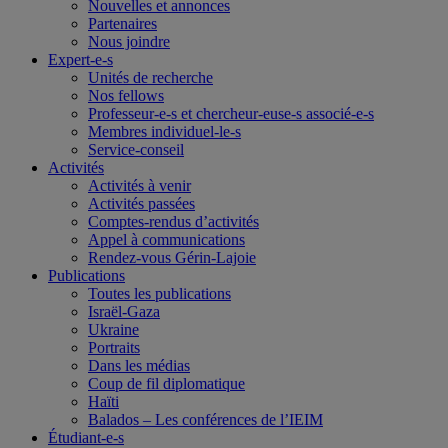
Nouvelles et annonces
Partenaires
Nous joindre
Expert-e-s
Unités de recherche
Nos fellows
Professeur-e-s et chercheur-euse-s associé-e-s
Membres individuel-le-s
Service-conseil
Activités
Activités à venir
Activités passées
Comptes-rendus d’activités
Appel à communications
Rendez-vous Gérin-Lajoie
Publications
Toutes les publications
Israël-Gaza
Ukraine
Portraits
Dans les médias
Coup de fil diplomatique
Haïti
Balados – Les conférences de l’IEIM
Étudiant-e-s