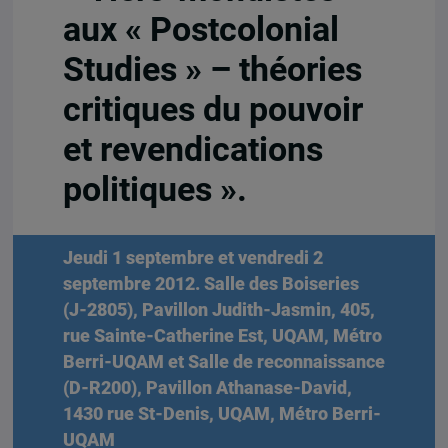
aux « Postcolonial
Studies » – théories
critiques du pouvoir
et revendications
politiques ».
Jeudi 1 septembre et vendredi 2
septembre 2012.
Salle des Boiseries
(J-2805), Pavillon Judith-Jasmin, 405,
rue Sainte-Catherine Est, UQAM, Métro
Berri-UQAM et Salle de reconnaissance
(D-R200), Pavillon Athanase-David,
1430 rue St-Denis, UQAM, Métro Berri-
UQAM