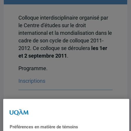
Colloque interdisciplinaire organisé par
le Centre d’études sur le droit
international et la mondialisation dans le
cadre de son cycle de colloque 2011-
2012. Ce colloque se déroulera
les 1er
et 2 septembre 2011
.
Programme.
Inscriptions
Problématique
En moins d’une trentaine d’années, les
postcolonial studies se sont imposées
Préférences en matière de témoins
comme des approches théoriques