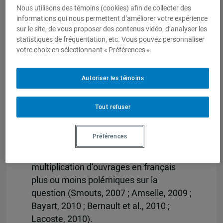
Nous utilisons des témoins (cookies) afin de collecter des
incontournables dans l’ensemble des
informations qui nous permettent d’améliorer votre expérience
disciplines des sciences sociales. Leur
sur le site, de vous proposer des contenus vidéo, d’analyser les
enseignement est désormais
statistiques de fréquentation, etc. Vous pouvez personnaliser
institutionnalisé dans les universités
votre choix en sélectionnant « Préférences ».
anglophones états-uniennes en
particulier (Parry, 2006) et elles font,
Autoriser les témoins
depuis peu, l’objet d’importants débats
dans le champ universitaire
Tout refuser
francophone comme en témoigne les
traductions récentes des travaux de K.
Préférences
Bhabha (2007), de G. Spivak (2009), de
D. Chakrabarty (2009) ou encore la
multiplication d’ouvrages en français
plus ou moins polémiques sur la
question (Smouts, 2007 ; Amselle, 2009 ;
Bayart, 2010 ; Bernault et al., 2010 ;
Lacoste, 2010).