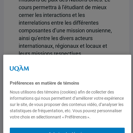
cours permettra à l’étudiant de mieux
cerner les interactions et les
interrelations entre les différentes
composantes d’une mission onusienne,
ainsi qu’entre les divers acteurs
internationaux, régionaux et locaux et
leurs missions respectives.
Appréhender l’environnement
contemporain des missions de paix des
Nations Unies et leurs composantes :
Préférences en matière de témoins
cadre juridique, mandats, missions,
contingents militaires, police civile,
Nous utilisons des témoins (cookies) afin de collecter des
informations qui nous permettent d’améliorer votre expérience
composantes humanitaires, électorales,
sur le site, de vous proposer des contenus vidéo, d’analyser les
civiles, de droit humain et consolidation
statistiques de fréquentation, etc. Vous pouvez personnaliser
de la paix. Sera aussi étudiée l’évolution
votre choix en sélectionnant « Préférences ».
des politiques canadiennes, des
membres permanents du conseil de