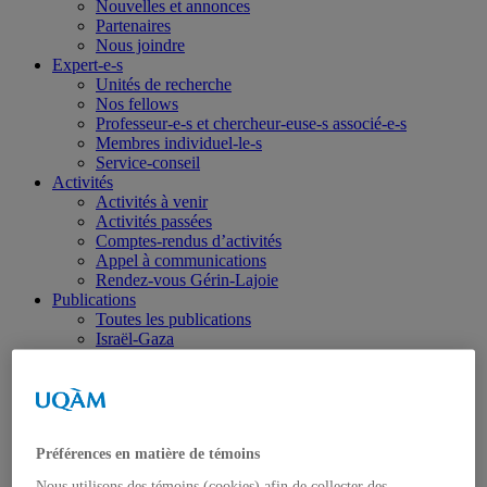
Nouvelles et annonces
Partenaires
Nous joindre
Expert-e-s
Unités de recherche
Nos fellows
Professeur-e-s et chercheur-euse-s associé-e-s
Membres individuel-le-s
Service-conseil
Activités
Activités à venir
Activités passées
Comptes-rendus d’activités
Appel à communications
Rendez-vous Gérin-Lajoie
Publications
Toutes les publications
Israël-Gaza
Ukraine
Portraits
Dans les médias
Coup de fil diplomatique
Haïti
Préférences en matière de témoins
Balados – Les conférences de l’IEIM
Étudiant-e-s
Nous utilisons des témoins (cookies) afin de collecter des