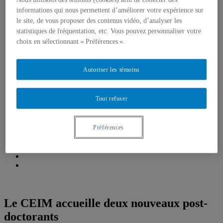
Emplois, bourses et stages
informations qui nous permettent d’améliorer votre expérience sur
Formations, simulations et Écoles d’été
le site, de vous proposer des contenus vidéo, d’analyser les
Think Tank
Centre de réflexion de l’IEIM
statistiques de fréquentation, etc. Vous pouvez personnaliser votre
Récentes réalisations
choix en sélectionnant « Préférences ».
Fellows de l’IEIM
Regards de l’IEIM
Un seul monde
Autoriser les témoins
Blogue Un seul monde
Publications
Partenaires
Tout refuser
Comité scientifique
Préférences
Le CEIM accueille deux nouveaux post-
doctorants