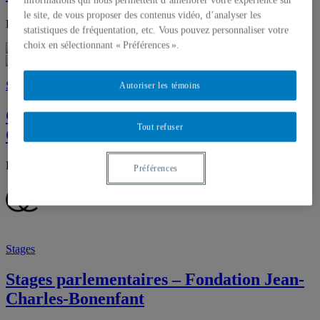
informations qui nous permettent d’améliorer votre expérience sur
le site, de vous proposer des contenus vidéo, d’analyser les
Date limite : 12 janvier 2026
statistiques de fréquentation, etc. Vous pouvez personnaliser votre
choix en sélectionnant « Préférences ».
Stages
Autoriser les témoins
Concours de stage postdoctoral du
Tout refuser
CRIDAQ 2026-2027
Date limite : 30 janvier 2026
Préférences
Stages
Stages parlementaires – Fondation Jean-
Charles-Bonenfant