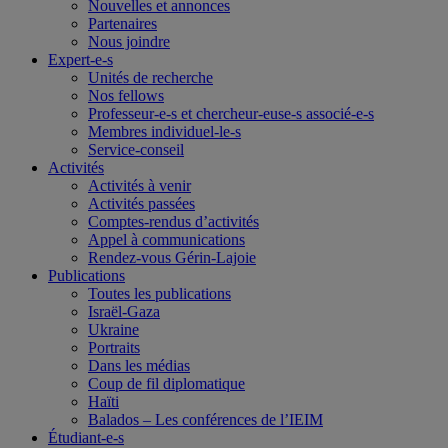
Nouvelles et annonces
Partenaires
Nous joindre
Expert-e-s
Unités de recherche
Nos fellows
Professeur-e-s et chercheur-euse-s associé-e-s
Membres individuel-le-s
Service-conseil
Activités
Activités à venir
Activités passées
Comptes-rendus d’activités
Appel à communications
Rendez-vous Gérin-Lajoie
Publications
Toutes les publications
Israël-Gaza
Ukraine
Portraits
Dans les médias
Coup de fil diplomatique
Haïti
Balados – Les conférences de l’IEIM
Étudiant-e-s