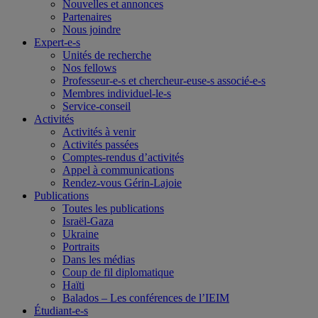
Nouvelles et annonces
Partenaires
Nous joindre
Expert-e-s
Unités de recherche
Nos fellows
Professeur-e-s et chercheur-euse-s associé-e-s
Membres individuel-le-s
Service-conseil
Activités
Activités à venir
Activités passées
Comptes-rendus d’activités
Appel à communications
Rendez-vous Gérin-Lajoie
Publications
Toutes les publications
Israël-Gaza
Ukraine
Portraits
Dans les médias
Coup de fil diplomatique
Haïti
Balados – Les conférences de l’IEIM
Étudiant-e-s