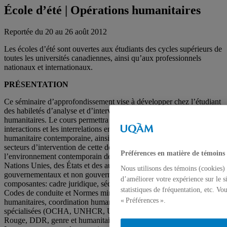
École d’été | Opérations humanitaires
Reportée du 20 au 26 août 2012
Les écoles d’été sont ouvertes aux étudiants des cycles supérieurs de
toutes les universités canadiennes, ainsi qu’aux professionnels
nationaux et internationaux.
PRÉSENTATION
Ce séminaire d’approfondissement vise à développer chez l’étudiant
des habiletés d’analyse et d’intervention dans le cadre des opérations
humanitaires. Le cours permettra à l’étudiant de mieux cerner les
interactions et les interrelations entre les différents acteurs de l’action
humanitaire contemporaine, ainsi que d’analyser les différents
secteurs d’intervention de cette dernière. Appréhender
Préférences en matière de témoins
l’environnement contemporain des opérations humanitaires des
Nations Unies, des États et des autres acteurs internationaux
Nous utilisons des témoins (cookies) 
gouvernementaux et non gouvernementaux ainsi que leurs
d’améliorer votre expérience sur le s
composantes: cadre juridique, sécurité alimentaire, VIH/SIDA,
statistiques de fréquentation, etc. V
Codes de conduite et Normes minimales (Sphère), militaires et
« Préférences ».
humanitaires, coordination humanitaire et rôle des agences
spécialisées (OCHA, UNHCR, UNICEF), Mouvement des Croix-
Rouge, DDR, genre et humanitaire, cycles de projets humanitaires.