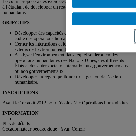
Le cours proposera des exercices et des simulations qui permettront
à l’étudiant de développer un regard pratique sur l’action
humanitaire.
OBJECTIFS
Développer des capacités d’analyse et d’intervention dans le
cadre des opérations humanitaires contemporaines.
Cerner les interactions et les interrelations entre les différents
acteurs de l’action humanitaire.
Analyser l’environnement dans lequel se déroulent les
opérations humanitaires des Nations Unies, des différents
États et des autres acteurs internationaux, gouvernementaux
ou non gouvernementaux.
Développer un regard pratique sur la gestion de l’action
humanitaire.
INSCRIPTIONS
Avant le 1er août 2012 pour l’école d’été Opérations humanitaires
INFORMATION
Plus de détails
Coordonnateur pédagogique : Yvan Conoir