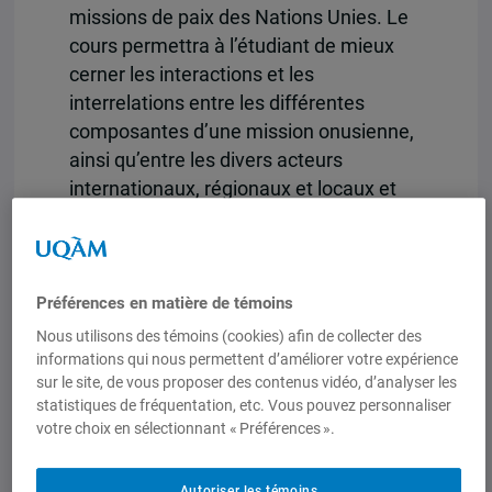
missions de paix des Nations Unies. Le
cours permettra à l’étudiant de mieux
cerner les interactions et les
interrelations entre les différentes
composantes d’une mission onusienne,
ainsi qu’entre les divers acteurs
internationaux, régionaux et locaux et
leurs missions respectives.
Appréhender l’environnement
contemporain des missions de paix des
Nations Unies et leurs composantes :
Préférences en matière de témoins
cadre juridique, mandats, missions,
Nous utilisons des témoins (cookies) afin de collecter des
contingents militaires, police civile,
informations qui nous permettent d’améliorer votre expérience
sur le site, de vous proposer des contenus vidéo, d’analyser les
composantes humanitaires, électorales,
statistiques de fréquentation, etc. Vous pouvez personnaliser
civiles, de droit humain et consolidation
votre choix en sélectionnant « Préférences ».
de la paix. Sera aussi étudiée l’évolution
des politiques canadiennes, des
Autoriser les témoins