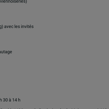
 viennoiseries)
) avec les invités
eautage
 30 à 14 h