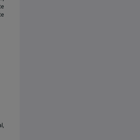
te
te
l,