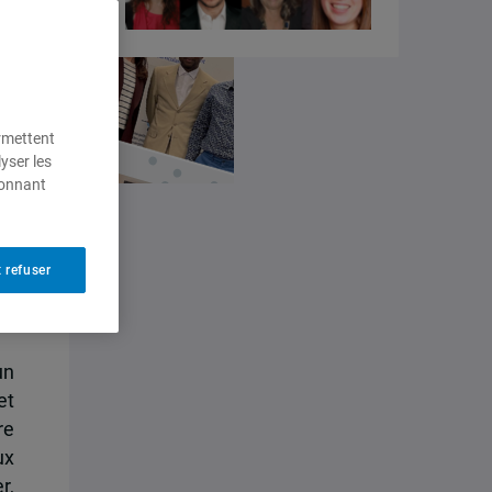
ermettent
yser les
ionnant
 refuser
un
et
re
ux
r,