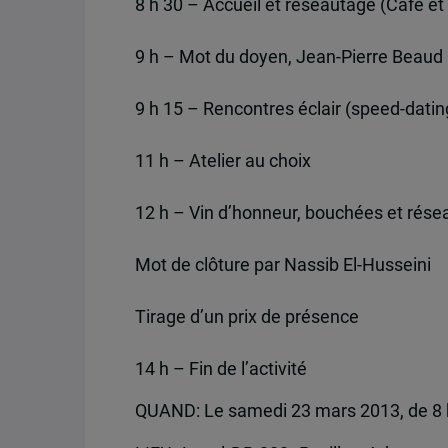
8 h 30 – Accueil et réseautage (Café et
9 h – Mot du doyen, Jean-Pierre Beaud
9 h 15 – Rencontres éclair (speed-dating
11 h – Atelier au choix
12 h – Vin d’honneur, bouchées et rés
Mot de clôture par Nassib El-Husseini
Tirage d’un prix de présence
14 h – Fin de l’activité
QUAND: Le samedi 23 mars 2013, de 8 h