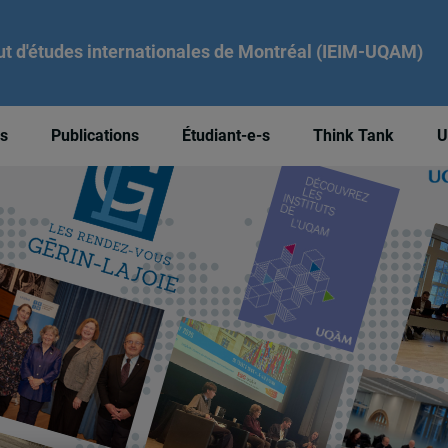
tut d'études internationales de Montréal (IEIM-UQAM)
és
Publications
Étudiant-e-s
Think Tank
U