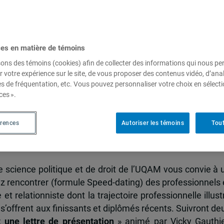
ience politique et de droit de l'UQAM
ces en matière de témoins
alternatives en science
sons des témoins (cookies) afin de collecter des informations qui nous p
r votre expérience sur le site, de vous proposer des contenus vidéo, d’anal
es de fréquentation, etc. Vous pouvez personnaliser votre choix en sélect
ces ».
M
érences
Autoriser les témoins
Tout
e science politique et de droit de l’UQAM vous convie à 
z rencontrer (formule Speed-dating) des professionnels 
 et relationniste dont la trajectoire professionnelle illust
i s’offrent aux finissants et diplômés récents. Suivront de
 une lettre de présentation
» animé par Vicky Gauthie