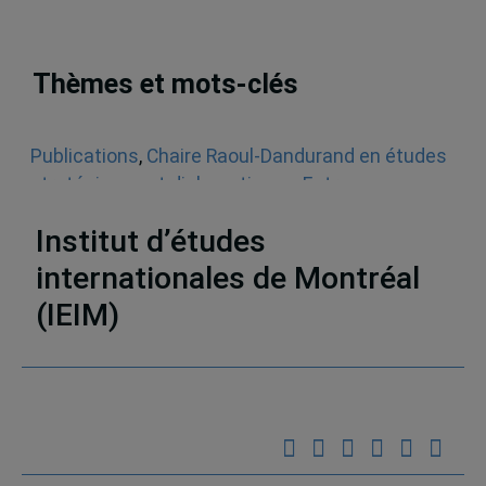
Thèmes et mots-clés
Publications
,
Chaire Raoul-Dandurand en études
stratégiques et diplomatiques
,
Entrevues
radiophoniques
,
Audios
,
États-Unis
Institut d’études
internationales de Montréal
(IEIM)
Partenaires