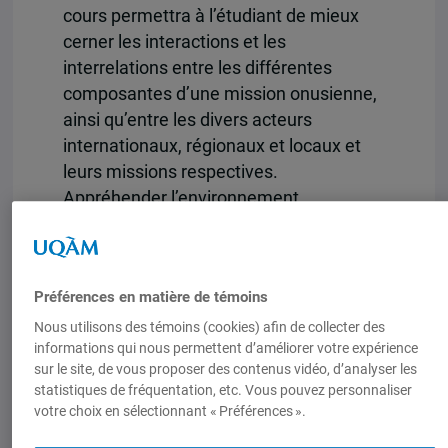
cours permettra à l’étudiant de mieux
cerner les interactions et les
interrelations entre les différentes
composantes d’une mission onusienne,
ainsi qu’entre les divers acteurs
internationaux, régionaux et locaux et
leurs missions respectives.
Appréhender l’environnement
contemporain des missions de paix des
Nations Unies et leurs composantes :
cadre juridique, mandats, missions,
Préférences en matière de témoins
contingents militaires, police civile,
composantes humanitaires, électorales,
Nous utilisons des témoins (cookies) afin de collecter des
informations qui nous permettent d’améliorer votre expérience
civiles, de droit humain et consolidation
sur le site, de vous proposer des contenus vidéo, d’analyser les
de la paix. Sera aussi étudiée l’évolution
statistiques de fréquentation, etc. Vous pouvez personnaliser
des politiques canadiennes, des
votre choix en sélectionnant « Préférences ».
membres permanents du conseil de