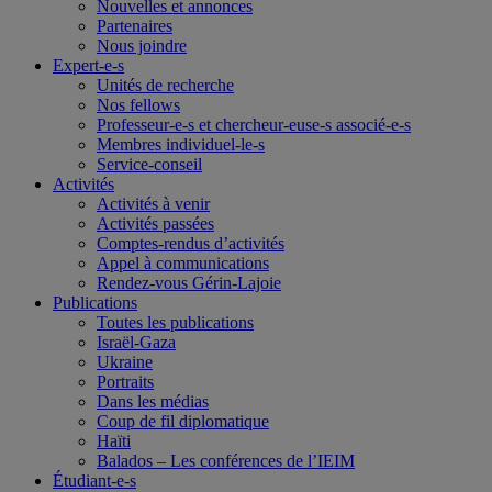
Nouvelles et annonces
Partenaires
Nous joindre
Expert-e-s
Unités de recherche
Nos fellows
Professeur-e-s et chercheur-euse-s associé-e-s
Membres individuel-le-s
Service-conseil
Activités
Activités à venir
Activités passées
Comptes-rendus d’activités
Appel à communications
Rendez-vous Gérin-Lajoie
Publications
Toutes les publications
Israël-Gaza
Ukraine
Portraits
Dans les médias
Coup de fil diplomatique
Haïti
Balados – Les conférences de l’IEIM
Étudiant-e-s