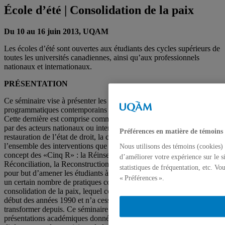
École d’été | Consolidation de la paix
Du 10 au 16 juin 2013, UQAM
Les écoles d’été sont ouvertes aux étudiants des cycles supérieurs de
toutes les universités canadiennes, ainsi qu’aux professionnels
nationaux et internationaux.
PRÉSENTATION
Ce séminaire vise à présenter les aspects théoriques et
programmatiques contemporains liés à la consolidation de la paix.
Cette dernière est comprise comme l’ensemble des mesures prises
par des acteurs nationaux ou internationaux ayant pour objectif la
Préférences en matière de témoins
restauration de l’état de droit, la consolidation de la paix civile et
l’ensemble des interventions que l’on pourrait regrouper sous le
Nous utilisons des témoins (cookies) 
concept des «Cinq R» : la Réinsertion, la Réintégration, la
d’améliorer votre expérience sur le s
Réconciliation, la Reconstruction et les Réformes. Ce séminaire a
statistiques de fréquentation, etc. V
pour but d’amener les étudiants à appréhender de manière concrète
« Préférences ».
un certain nombre de pratiques contemporaines relatives à la
consolidation de la paix, lequel concept est officiellement né au
début des années 1990 et n’a cessé de se développer et se
transformer depuis. Ce séminaire repose, entre autres, sur des
présentations académiques données par des théoriciens, des