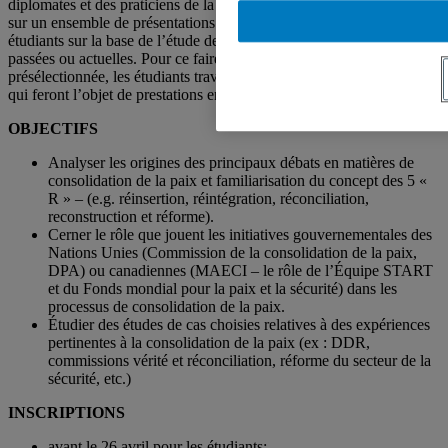
diplomates et des praticiens de la consolidation de la paix, ainsi que
sur un ensemble de présentations thématiques données par les
étudiants sur la base de l’étude de situations réelles particulières
passées ou actuelles. Pour ce faire, sur la base d’une littérature
présélectionnée, les étudiants travailleront sur des «études de cas»
qui feront l’objet de prestations en classe.
OBJECTIFS
Analyser les origines des principaux débats en matières de
consolidation de la paix et familiarisation du concept des 5 «
R » – (e.g. réinsertion, réintégration, réconciliation,
reconstruction et réforme).
Cerner le rôle que jouent les initiatives gouvernementales des
Nations Unies (Commission de la consolidation de la paix,
DPA) ou canadiennes (MAECI – le rôle de l’Équipe START
et du Fonds mondial pour la paix et la sécurité) dans les
processus de consolidation de la paix.
Étudier des études de cas choisies relatives à des expériences
pertinentes à la consolidation de la paix (ex : DDR,
commissions vérité et réconciliation, réforme du secteur de la
sécurité, etc.)
INSCRIPTIONS
avant le 26 avril pour les étudiants;