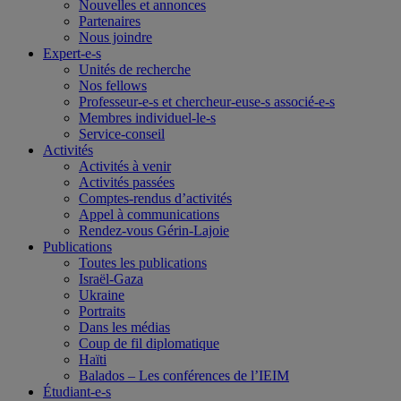
Nouvelles et annonces
Partenaires
Nous joindre
Expert-e-s
Unités de recherche
Nos fellows
Professeur-e-s et chercheur-euse-s associé-e-s
Membres individuel-le-s
Service-conseil
Activités
Activités à venir
Activités passées
Comptes-rendus d’activités
Appel à communications
Rendez-vous Gérin-Lajoie
Publications
Toutes les publications
Israël-Gaza
Ukraine
Portraits
Dans les médias
Coup de fil diplomatique
Haïti
Balados – Les conférences de l’IEIM
Étudiant-e-s