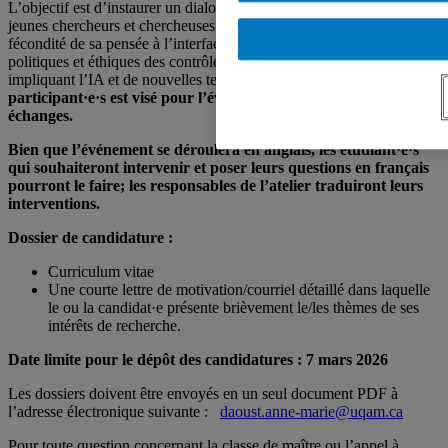
L’objectif est d’instaurer un dialogue entre Petra Molnar et des
jeunes chercheurs et chercheuses de la relève afin d’éprouver la
fécondité de sa pensée à l’interface des dimensions juridiques,
politiques et éthiques des contrôles migratoires, notamment ceux
impliquant l’IA et de nouvelles technologies.
Un maximum de 12
participant·e·s est vis
é pour l’événement afin de maximiser les
échanges.
Bien que l’événement se déroulera en anglais, les étudiant·e·s
qui souhaiteront intervenir et poser leurs questions en français
pourront le faire; les responsables de l’atelier traduiront leurs
interventions.
Dossier de candidature :
Curriculum vitae
Une courte lettre de motivation/courriel détaillé dans laquelle
le ou la candidat·e présente brièvement le/les thèmes de ses
intérêts de recherche.
Date limite pour le dépôt des candidatures : 7 mars 2026
Les dossiers doivent être envoyés en un seul document PDF à
l’adresse électronique suivante :
daoust.anne-marie@uqam.ca
Pour toute question concernant la classe de maître ou l’appel à