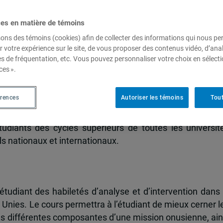
ces en matière de témoins
sons des témoins (cookies) afin de collecter des informations qui nous p
ssions de paix et opérations humanitaires et par la FSPD
r votre expérience sur le site, de vous proposer des contenus vidéo, d’anal
ns de paix des Nations Unies
es de fréquentation, etc. Vous pouvez personnaliser votre choix en sélect
ces ».
érences
Autoriser les témoins
Tout
udiants des cycles supérieurs de toutes les universit
s nationaux et internationaux.
étudiant des habiletés d’analyse et d’intervention dans 
Unies. Le cours permettra à l’étudiant de mieux cerner l
 les différentes composantes d’une mission onusienne, ain