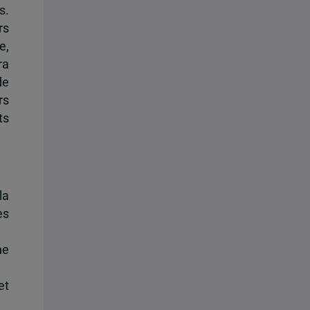
s.
rs
e,
ra
de
rs
ts
la
es
ne
et