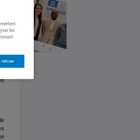
ermettent
yser les
ionnant
 refuser
és
le
es
si