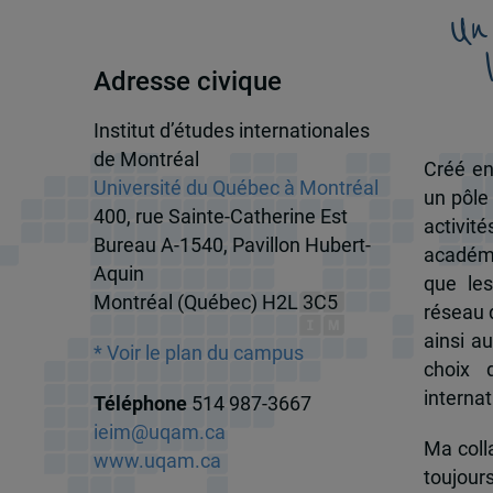
Un
Adresse civique
Institut d’études internationales
de Montréal
Créé en
Université du Québec à Montréal
un pôle
400, rue Sainte-Catherine Est
activit
Bureau A-1540, Pavillon Hubert-
académi
Aquin
que les
Montréal (Québec) H2L 3C5
réseau d
ainsi a
* Voir le plan du campus
choix 
internat
Téléphone
514 987-3667
ieim@uqam.ca
Ma colla
www.uqam.ca
toujour