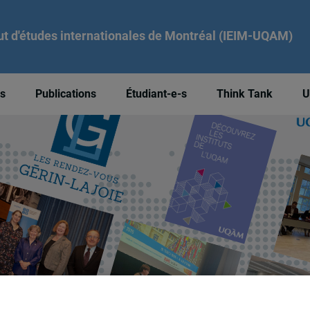
tut d'études internationales de Montréal (IEIM-UQAM)
és
Publications
Étudiant-e-s
Think Tank
U