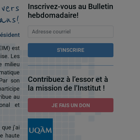
 vers
Inscrivez-vous au Bulletin
ans!
hebdomadaire!
ésident
EIM) est
ise. Les
e milieu
omatique
Contribuez à l’essor et à
 Par son
la mission de l’Institut !
participe
ribue au
onal et
JE FAIS UN DON
 que j’ai
de haute