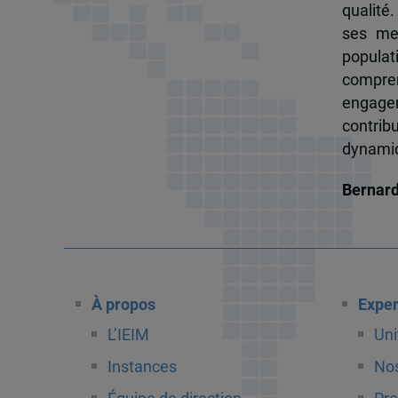
qualité.
ses me
popula
compren
engagem
contrib
dynamiqu
Bernar
À propos
Exper
L’IEIM
Uni
Instances
Nos