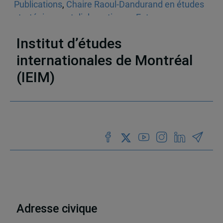
Publications
,
Chaire Raoul-Dandurand en études
stratégiques et diplomatiques
,
Entrevues
radiophoniques
,
Audios
,
États-Unis
Institut d’études
internationales de Montréal
(IEIM)
Partenaires
Adresse civique