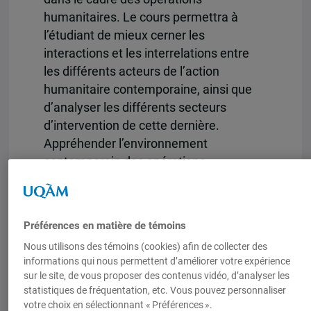
humanitaires. Le cours permettra à
l’étudiant de mieux cerner les
interactions et les interrelations entre
les différents acteurs de l’action
humanitaire contemporaine, ainsi que
d’analyser les différents secteurs
d’intervention de cette dernière.
Appréhender l’environnement
contemporain des opérations
humanitaires des Nations Unies, des
États et des autres acteurs
internationaux gouvernementaux et non
Préférences en matière de témoins
gouvernementaux ainsi que leurs
Nous utilisons des témoins (cookies) afin de collecter des
composantes: cadre juridique, sécurité
informations qui nous permettent d’améliorer votre expérience
alimentaire, VIH/SIDA, Codes de
sur le site, de vous proposer des contenus vidéo, d’analyser les
conduite et Normes minimales (Sphère),
statistiques de fréquentation, etc. Vous pouvez personnaliser
militaires et humanitaires, coordination
votre choix en sélectionnant « Préférences ».