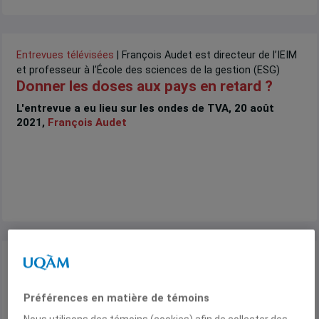
Entrevues télévisées
| François Audet est directeur de l’IEIM
et professeur à l’École des sciences de la gestion (ESG)
Donner les doses aux pays en retard ?
L'entrevue a eu lieu sur les ondes de TVA, 20 août
2021,
François Audet
Entrevues radiophoniques
| François Audet est directeur de
l’IEIM et professeur à l’École des sciences de la gestion
(ESG)
Préférences en matière de témoins
Indice des risques climatiques pour les