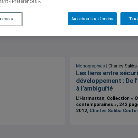
nant « Préférences ».
érences
Autoriser les témoins
Tout
Monographies
| Charles Saliba
Les liens entre sécuri
développement : De l
à l’ambiguïté
L’Harmattan, Collection « 
contemporaines », 242 pages
2012,
Charles Saliba Coutu