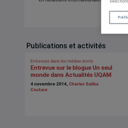
sélection
Préf
Publications et activités
Entrevues dans les médias écrits
Entrevue sur le blogue Un seul
monde dans Actualités UQAM
4 novembre 2014,
Charles Saliba
Couture