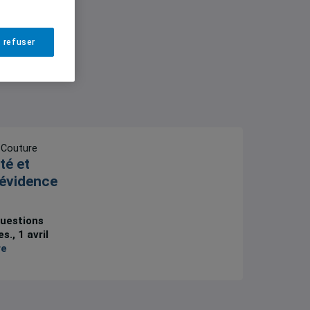
 refuser
-Couture
té et
’évidence
Questions
., 1 avril
re