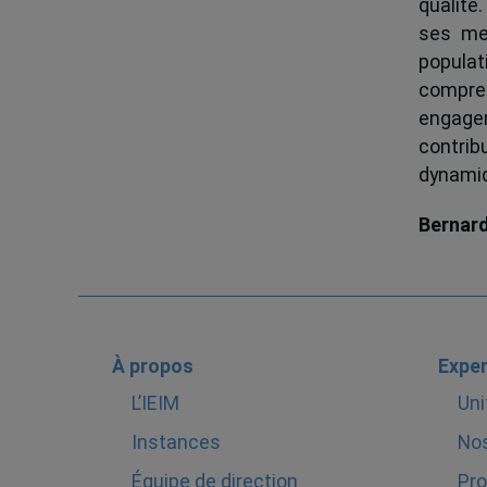
qualité.
ses me
popula
compren
engagem
contrib
dynamiqu
Bernar
À propos
Exper
L’IEIM
Uni
Instances
Nos
Équipe de direction
Pro