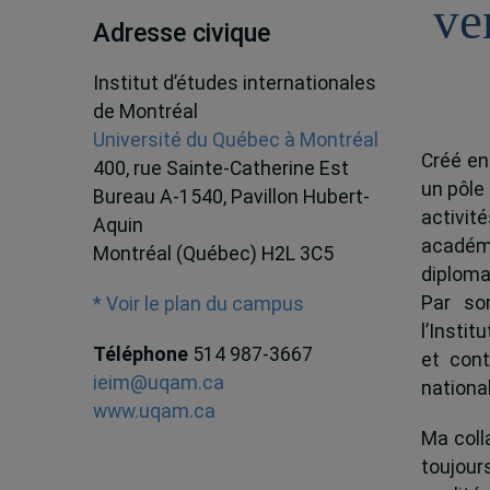
ve
Adresse civique
Institut d’études internationales
de Montréal
Université du Québec à Montréal
Créé en
400, rue Sainte-Catherine Est
un pôle
Bureau A-1540, Pavillon Hubert-
activit
Aquin
académ
Montréal (Québec) H2L 3C5
diploma
Par son
* Voir le plan du campus
l’Instit
Téléphone
514 987-3667
et cont
ieim@uqam.ca
national
www.uqam.ca
Ma colla
toujour