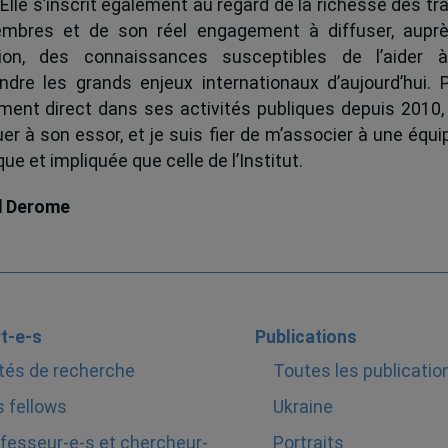
 Elle s’inscrit également au regard de la richesse des t
mbres et de son réel engagement à diffuser, auprè
tion, des connaissances susceptibles de l’aider 
dre les grands enjeux internationaux d’aujourd’hui.
ent direct dans ses activités publiques depuis 2010, 
uer à son essor, et je suis fier de m’associer à une équi
e et impliquée que celle de l’Institut.
d Derome
t-e-s
Publications
tés de recherche
Toutes les publicatio
 fellows
Ukraine
fesseur-e-s et chercheur-
Portraits