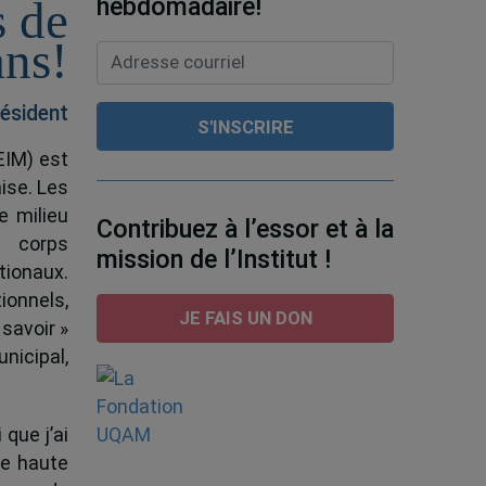
hebdomadaire!
s de
ans!
ésident
EIM) est
ise. Les
e milieu
Contribuez à l’essor et à la
e corps
mission de l’Institut !
tionaux.
ionnels,
JE FAIS UN DON
 savoir »
nicipal,
 que j’ai
de haute