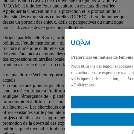
mondialisation (CEIM) de l’Université du Québec à Montréal
(UQAM) et intitulée Pour une culture en réseaux diversifiée :
Appliquer la Convention sur la protection et la promotion de la
diversité des expressions culturelles (CDEC) à l’ère du numérique,
dresse un portrait des enjeux, défis et perspectives du numérique
pour la diversité des expressions culturelles.
Dirigée par Michèle Rioux, professeure au Département de science
politique, l’étude mentionne « qu’il faut agir pour […] réduire la
fracture numérique culturelle, soutenir la création et les créateurs qui
doivent s’adapter à de nouvelles réalités, favoriser le rayonnement
Préférences en matière de témoins
des expressions culturelles locales et leur capacité à traverser les
frontières en vue de créer un certain équilibre communicationnel ».
Nous utilisons des témoins (cookies) 
d’améliorer votre expérience sur le s
Une plateforme Web en réponse aux bouleversements médiatiques
statistiques de fréquentation, etc. V
actuels
« Préférences ».
En réponse aux grandes plateformes de services numériques qui ont
tendance à contribuer à l’uniformisation culturelle, le rapport
souligne l’émergence de « plateformes alternatives visant à
promouvoir et à diffuser des contenus culturels locaux ou nationaux
sur Internet ». Les chercheurs ont trié sur le volet les différentes
offres existantes sur le plan international afin de faire ressortir des
projets qui utilisent des approches novatrices et contribuent à la
promotion de la diversité des expressions culturelles auprès d’un
public large et diversifié, tout en mobilisant plusieurs partenaires du
milieu.