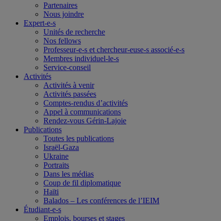
Partenaires
Nous joindre
Expert-e-s
Unités de recherche
Nos fellows
Professeur-e-s et chercheur-euse-s associé-e-s
Membres individuel-le-s
Service-conseil
Activités
Activités à venir
Activités passées
Comptes-rendus d’activités
Appel à communications
Rendez-vous Gérin-Lajoie
Publications
Toutes les publications
Israël-Gaza
Ukraine
Portraits
Dans les médias
Coup de fil diplomatique
Haïti
Balados – Les conférences de l’IEIM
Étudiant-e-s
Emplois, bourses et stages