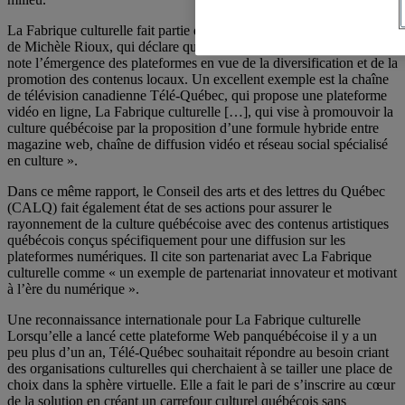
La Fabrique culturelle fait partie des projets sélectionnés par l’équipe
de Michèle Rioux, qui déclare que : « dans le secteur télévisuel, on
note l’émergence des plateformes en vue de la diversification et de la
promotion des contenus locaux. Un excellent exemple est la chaîne
de télévision canadienne Télé-Québec, qui propose une plateforme
vidéo en ligne, La Fabrique culturelle […], qui vise à promouvoir la
culture québécoise par la proposition d’une formule hybride entre
magazine web, chaîne de diffusion vidéo et réseau social spécialisé
en culture ».
Dans ce même rapport, le Conseil des arts et des lettres du Québec
(CALQ) fait également état de ses actions pour assurer le
rayonnement de la culture québécoise avec des contenus artistiques
québécois conçus spécifiquement pour une diffusion sur les
plateformes numériques. Il cite son partenariat avec La Fabrique
culturelle comme « un exemple de partenariat innovateur et motivant
à l’ère du numérique ».
Une reconnaissance internationale pour La Fabrique culturelle
Lorsqu’elle a lancé cette plateforme Web panquébécoise il y a un
peu plus d’un an, Télé-Québec souhaitait répondre au besoin criant
des organisations culturelles qui cherchaient à se tailler une place de
choix dans la sphère virtuelle. Elle a fait le pari de s’inscrire au cœur
de la solution en créant un carrefour culturel québécois sans