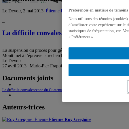
Préférences en matière de témoins
Le Devoir, 2 mai 2013,
Étienne Roy-Gregoire
Nous utilisons des témoins (cookies) 
_
d’améliorer votre expérience sur le s
statistiques de fréquentation, etc. V
La difficile convalescence du Guatemala
« Préférences ».
La suspension du procès pour génocide du dictateur Efrain Ríos
Montt met à l’épreuve la recherche de la vérité
Le Devoir
27 avril 2013 | Marie-Pier Frappier
Documents joints
La difficile convalescence du Guatemala
Auteurs-trices
Étienne Roy-Gregoire