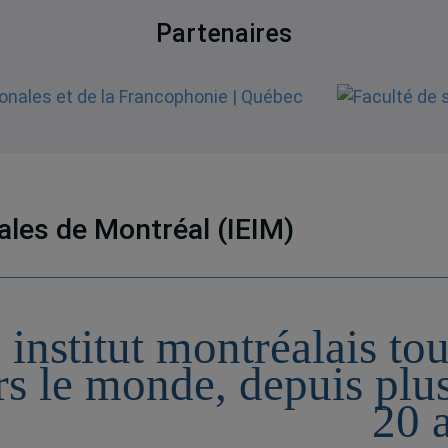
Partenaires
nales de Montréal (IEIM)
 institut montréalais to
rs le monde, depuis plu
20 