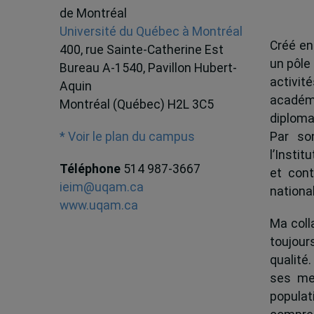
de Montréal
Université du Québec à Montréal
Créé en
400, rue Sainte-Catherine Est
un pôle
Bureau A-1540, Pavillon Hubert-
activit
Aquin
académ
Montréal (Québec) H2L 3C5
diploma
Par son
* Voir le plan du campus
l’Instit
Téléphone
514 987-3667
et cont
ieim@uqam.ca
national
www.uqam.ca
Ma colla
toujour
qualité.
ses me
popula