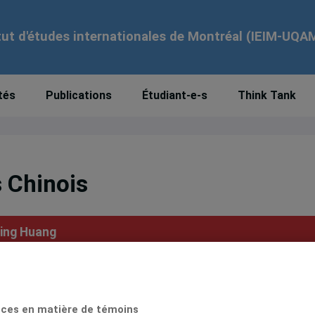
tut d'études internationales de Montréal (IEIM-UQA
tés
Publications
Étudiant-e-s
Think Tank
 Chinois
ing Huang
ue la candidate démocrate Hillary Clinton devance 
 déclarent déjà une défaite de ce dernier. Pourtant
ces en matière de témoins