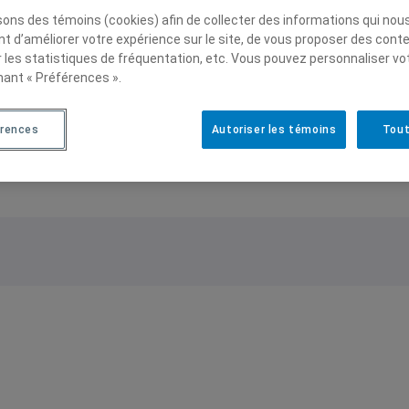
achés au candidat républicain.
isons des témoins (cookies) afin de collecter des informations qui nou
t d’améliorer votre expérience sur le site, de vous proposer des cont
populaire du pays, on trouve une vingtaine de groupes
r les statistiques de fréquentation, etc. Vous pouvez personnaliser vo
 du monde, avec 3513 membres). Avec les mots-clés 
nant « Préférences ».
eur de recherche chinois, Baidu, donne 1 800 000 résulta
 Presse+
érences
Autoriser les témoins
Tout