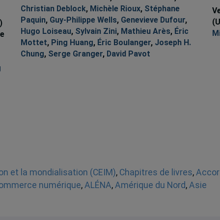
Christian Deblock
,
Michèle Rioux
,
Stéphane
Ve
Paquin
,
Guy-Philippe Wells
,
Genevieve Dufour
,
(
)
Hugo Loiseau
,
Sylvain Zini
,
Mathieu Arès
,
Éric
Mi
ie
Mottet
,
Ping Huang
,
Éric Boulanger
,
Joseph H.
Chung
,
Serge Granger
,
David Pavot
g
ion et la mondialisation (CEIM)
,
Chapitres de livres
,
Accor
ommerce numérique
,
ALÉNA
,
Amérique du Nord
,
Asie