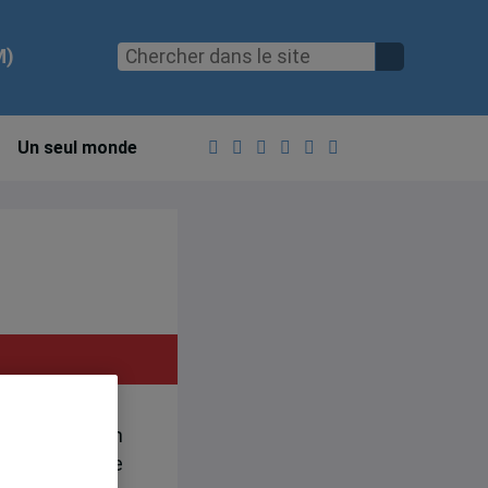
M)
Un seul monde
largement son
, en Chine, de