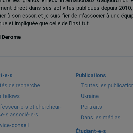
dre les grands enjeux internationaux d’aujourd’hui.
ent direct dans ses activités publiques depuis 2010, 
uer à son essor, et je suis fier de m’associer à une équi
e et impliquée que celle de l’Institut.
d Derome
t-e-s
Publications
tés de recherche
Toutes les publicatio
 fellows
Ukraine
fesseur-e-s et chercheur-
Portraits
e-s associé-e-s
Dans les médias
vice-conseil
Étudiant-e-s