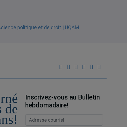
urné
Inscrivez-vous au Bulletin
hebdomadaire!
s de
ans!