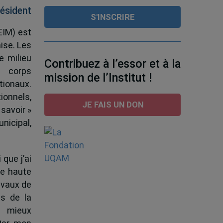
ésident
EIM) est
ise. Les
e milieu
Contribuez à l’essor et à la
e corps
mission de l’Institut !
tionaux.
ionnels,
JE FAIS UN DON
 savoir »
nicipal,
 que j’ai
de haute
ravaux de
s de la
à mieux