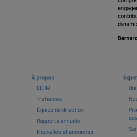
compren
engagem
contrib
dynamiqu
Bernar
À propos
Exper
L’IEIM
Uni
Instances
Nos
Équipe de direction
Pro
eus
Rapports annuels
Ser
Nouvelles et annonces