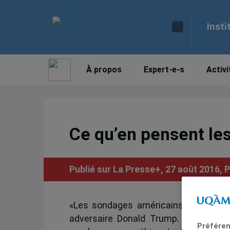
Insti
À propos
Expert-e-s
Activi
Ce qu’en pensent les
Publié sur La Presse+, 27 août 2016,
P
«Les sondages américains montrent q
adversaire Donald Trump. Les experts
Préféren