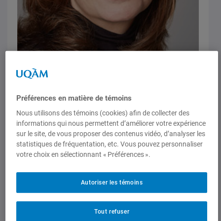
Préférences en matière de témoins
Nous utilisons des témoins (cookies) afin de collecter des
informations qui nous permettent d’améliorer votre expérience
sur le site, de vous proposer des contenus vidéo, d’analyser les
statistiques de fréquentation, etc. Vous pouvez personnaliser
Balado
votre choix en sélectionnant « Préférences ».
50 ans pour la justice sociale :
S’engager pour la justice avec les
Autoriser les témoins
cliniques juridiques du DSJ
16 septembre 2024,
Mirja Trilsch
Tout refuser