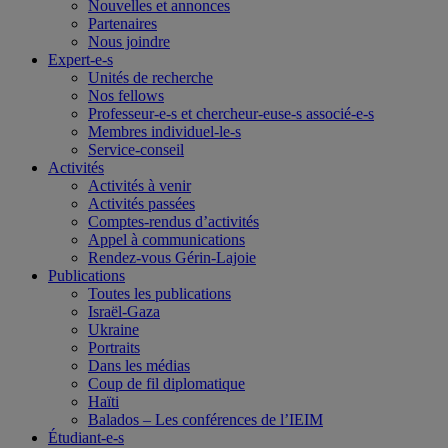
Nouvelles et annonces
Partenaires
Nous joindre
Expert-e-s
Unités de recherche
Nos fellows
Professeur-e-s et chercheur-euse-s associé-e-s
Membres individuel-le-s
Service-conseil
Activités
Activités à venir
Activités passées
Comptes-rendus d’activités
Appel à communications
Rendez-vous Gérin-Lajoie
Publications
Toutes les publications
Israël-Gaza
Ukraine
Portraits
Dans les médias
Coup de fil diplomatique
Haïti
Balados – Les conférences de l’IEIM
Étudiant-e-s