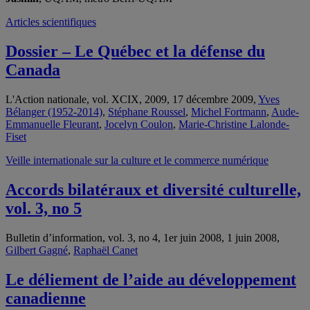
Articles scientifiques
Dossier – Le Québec et la défense du
Canada
L'Action nationale, vol. XCIX, 2009, 17 décembre 2009,
Yves
Bélanger (1952-2014)
,
Stéphane Roussel
,
Michel Fortmann
,
Aude-
Emmanuelle Fleurant
,
Jocelyn Coulon
,
Marie-Christine Lalonde-
Fiset
Veille internationale sur la culture et le commerce numérique
Accords bilatéraux et diversité culturelle,
vol. 3, no 5
Bulletin d’information, vol. 3, no 4, 1er juin 2008, 1 juin 2008,
Gilbert Gagné
,
Raphaël Canet
Le déliement de l’aide au développement
canadienne