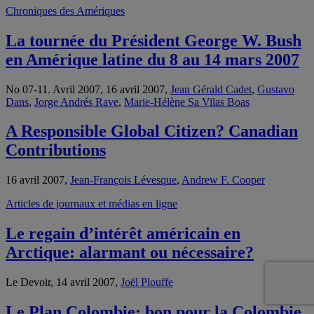
Chroniques des Amériques
La tournée du Président George W. Bush
en Amérique latine du 8 au 14 mars 2007
No 07-11. Avril 2007, 16 avril 2007,
Jean Gérald Cadet
,
Gustavo
Dans
,
Jorge Andrés Rave
,
Marie-Hélène Sa Vilas Boas
A Responsible Global Citizen? Canadian
Contributions
16 avril 2007,
Jean-François Lévesque
,
Andrew F. Cooper
Articles de journaux et médias en ligne
Le regain d’intérêt américain en
Arctique: alarmant ou nécessaire?
Le Devoir, 14 avril 2007,
Joël Plouffe
Le Plan Colombie: bon pour la Colombie