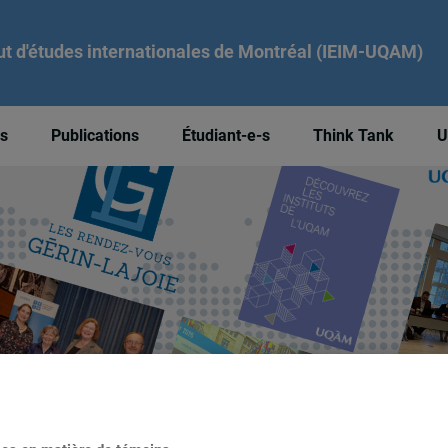
tut d'études internationales de Montréal (IEIM-UQAM)
és
Publications
Étudiant-e-s
Think Tank
U