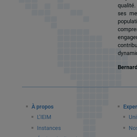
qualité.
ses me
popula
compren
engagem
contrib
dynamiqu
Bernar
À propos
Exper
L’IEIM
Uni
Instances
Nos