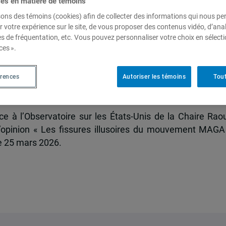
ces en matière de témoins
sons des témoins (cookies) afin de collecter des informations qui nous p
r votre expérience sur le site, de vous proposer des contenus vidéo, d’anal
es de fréquentation, etc. Vous pouvez personnaliser votre choix en sélect
ires du mouvement MAGA
ces ».
érences
Autoriser les témoins
Tout
ille
ce à l’Observatoire sur les États-Unis de la Chaire Raou
d’opinion « Les fissures illusoires du mouvement MAGA
le 25 mars 2026.