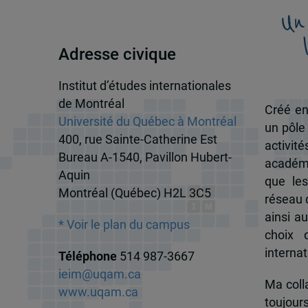
Un
Adresse civique
Institut d’études internationales
de Montréal
Créé en
Université du Québec à Montréal
un pôle
400, rue Sainte-Catherine Est
activit
Bureau A-1540, Pavillon Hubert-
académi
Aquin
que les
Montréal (Québec) H2L 3C5
réseau d
ainsi a
* Voir le plan du campus
choix 
internat
Téléphone
514 987-3667
ieim@uqam.ca
Ma colla
www.uqam.ca
toujour