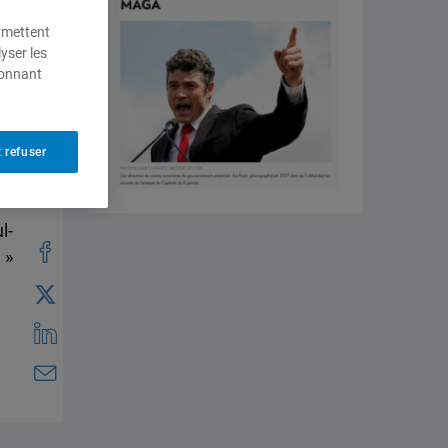
ermettent
yser les
ionnant
 refuser
l-
 »