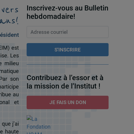
 vers
Inscrivez-vous au Bulletin
ans!
hebdomadaire!
ésident
EIM) est
ise. Les
e milieu
omatique
Contribuez à l’essor et à
 Par son
la mission de l’Institut !
participe
ribue au
onal et
JE FAIS UN DON
 que j’ai
de haute