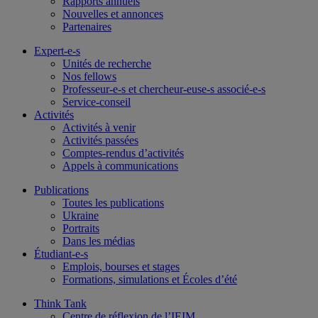
Rapports annuels
Nouvelles et annonces
Partenaires
Expert-e-s
Unités de recherche
Nos fellows
Professeur-e-s et chercheur-euse-s associé-e-s
Service-conseil
Activités
Activités à venir
Activités passées
Comptes-rendus d’activités
Appels à communications
Publications
Toutes les publications
Ukraine
Portraits
Dans les médias
Étudiant-e-s
Emplois, bourses et stages
Formations, simulations et Écoles d’été
Think Tank
Centre de réflexion de l’IEIM