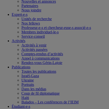
Nouvelles et annonces
Partenaires
Nous joindre
Expert-e-s
Unités de recherche
Nos fellows
Professeur-e-s et chercheur-euse-s associé-e-s
Membres individuel-le-s
Service-conseil
Activités
Activités à venir
Activités passées
Comptes-rendus d’activités
Appel à communications
Rendez-vous Gérin-Lajoie
Publications
Toutes les publications
Israël-Gaza
Ukraine
Portraits
Dans les médias
Coup de fil diplomatique
Haïti
Balados – Les conférences de l’IEIM
Étudiant-e-s