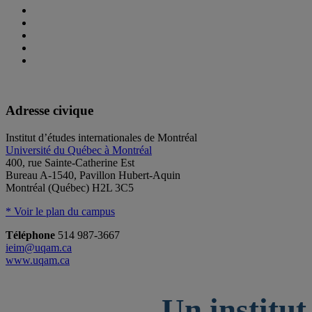
Adresse civique
Institut d’études internationales de Montréal
Université du Québec à Montréal
400, rue Sainte-Catherine Est
Bureau A-1540, Pavillon Hubert-Aquin
Montréal (Québec) H2L 3C5
* Voir le plan du campus
Téléphone
514 987-3667
ieim@uqam.ca
www.uqam.ca
Un institut