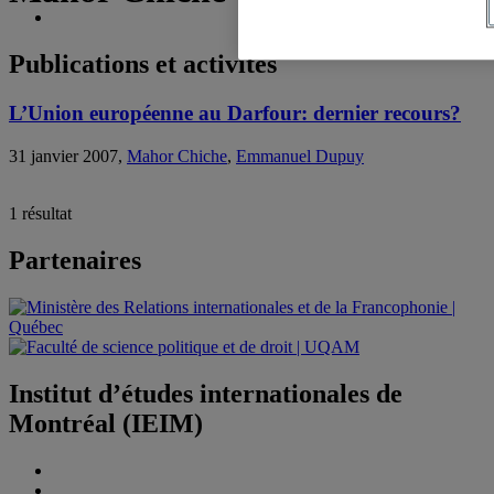
Publications et activités
L’Union européenne au Darfour: dernier recours?
31 janvier 2007,
Mahor Chiche
,
Emmanuel Dupuy
1 résultat
Partenaires
Institut d’études internationales de
Montréal (IEIM)