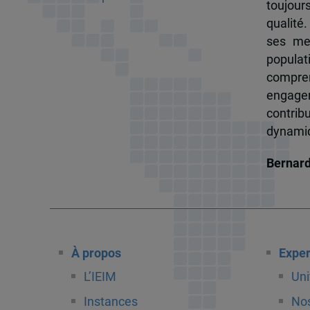
toujour
qualité.
ses me
popula
compren
engagem
contrib
dynamiqu
Bernar
À propos
Exper
L’IEIM
Uni
Instances
Nos