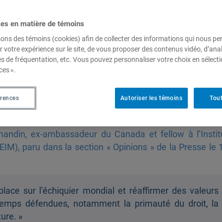
ces en matière de témoins
sons des témoins (cookies) afin de collecter des informations qui nous p
 Quelle place pour les valeurs
r votre expérience sur le site, de vous proposer des contenus vidéo, d’anal
es de fréquentation, etc. Vous pouvez personnaliser votre choix en sélect
ces ».
 Normandin
érences
Autoriser les témoins
Tout
mandin, ex-ambassadeur du Canada et fellow à l’Instit
EIM), paru dans la section « Opinions » de la Presse le 
lace sur l’échiquier mondial et réaffirmer des valeurs
mps défendues, notamment la primauté du droit, la
ure. »