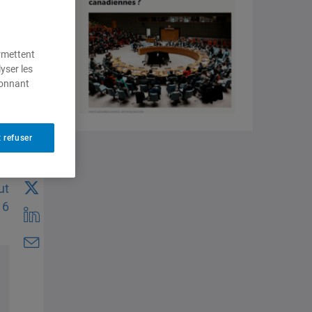
ermettent
yser les
ionnant
 refuser
ut
16