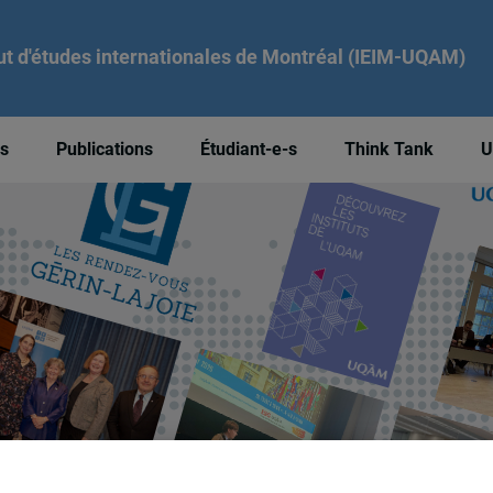
tut d'études internationales de Montréal (IEIM-UQAM)
és
Publications
Étudiant-e-s
Think Tank
U