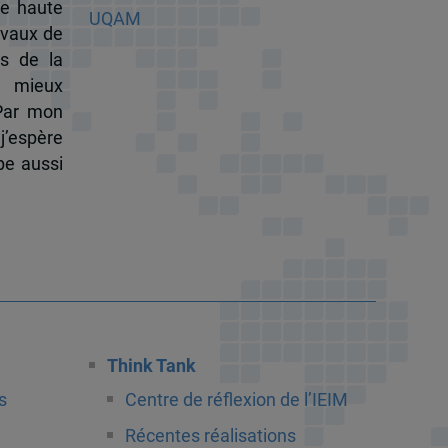
de haute
ravaux de
s de la
à mieux
 Par mon
j’espère
pe aussi
Think Tank
s
Centre de réflexion de l’IEIM
Récentes réalisations