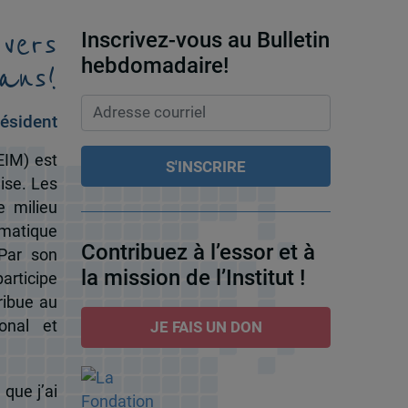
 vers
Inscrivez-vous au Bulletin
ans!
hebdomadaire!
ésident
EIM) est
ise. Les
e milieu
omatique
Contribuez à l’essor et à
 Par son
la mission de l’Institut !
participe
ribue au
onal et
JE FAIS UN DON
 que j’ai