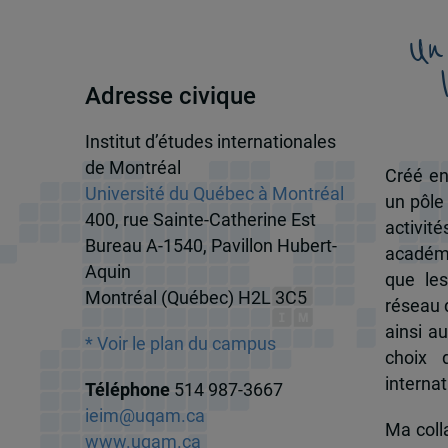
Un
Adresse civique
Institut d’études internationales
de Montréal
Créé en
Université du Québec à Montréal
un pôle
400, rue Sainte-Catherine Est
activit
Bureau A-1540, Pavillon Hubert-
académi
Aquin
que les
Montréal (Québec) H2L 3C5
réseau d
ainsi a
* Voir le plan du campus
choix 
internat
Téléphone
514 987-3667
ieim@uqam.ca
Ma colla
www.uqam.ca