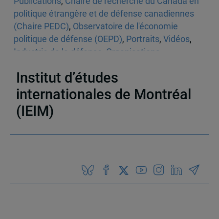
Publications
,
Chaire de recherche du Canada en
politique étrangère et de défense canadiennes
(Chaire PEDC)
,
Observatoire de l'économie
politique de défense (OEPD)
,
Portraits
,
Vidéos
,
Industrie de la défense
,
Organisations
internationales et régionales
Institut d’études
internationales de Montréal
(IEIM)
Partenaires