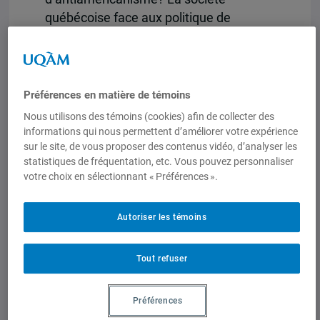
québécoise face aux politique de
sécurité des États-Unis.
Entrés gratuite,
mais inscription obligatoire auprès de
Charles Létourneau :
–
letourneau.charles@uqam.ca – 514 987
Préférences en matière de témoins
3000 #8929
***
Nous utilisons des témoins (cookies) afin de collecter des
Programme
VENDREDI 5 OCTOBRE 2007
informations qui nous permettent d’améliorer votre expérience
sur le site, de vous proposer des contenus vidéo, d’analyser les
8h30 : Accueil et mot de bienvenue
statistiques de fréquentation, etc. Vous pouvez personnaliser
Stéphane Roussel (UQAM) et Stéphane
votre choix en sélectionnant « Préférences ».
Paquin (Université de Sherbrooke)
8h45
– 10h30 : Les Québécois ont-ils une
Autoriser les témoins
attitude différente des autres
Canadiens en politique étrangère et en
défense?
Présidence : Alex Macleod
Tout refuser
(directeur du CEPES) – Béatrice Richard
(Collège militaire royal du Canada),
Il
Préférences
faut sauver le soldat Tremblay : Réflexions