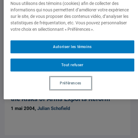
Nous utilisons des témoins (cookies) afin de collecter des
Articles scientifiques
informations qui nous permettent d’améliorer votre expérience
Designing a Secure Iraq – a US policy
sur le site, de vous proposer des contenus vidéo, d’analyser les
prescription
statistiques de fréquentation, etc. Vous pouvez personnaliser
15 mai 2004,
Julian Schofield
votre choix en sélectionnant « Préférences ».
Autoriser les témoins
Tout refuser
Articles scientifiques
Challenging Conventional Wisdom –
Préférences
Debunking the Myths and Exposing
the Risks of Arms Exports Reform
1 mai 2004,
Julian Schofield