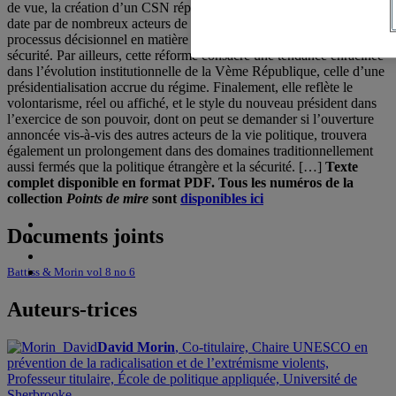
de vue, la création d’un CSN répond à un besoin identifié de longue
date par de nombreux acteurs de la sécurité, celui de rationaliser le
processus décisionnel en matière de politique étrangère et de
sécurité. Par ailleurs, cette réforme consacre une tendance enracinée
dans l’évolution institutionnelle de la Vème République, celle d’une
présidentialisation accrue du régime. Finalement, elle reflète le
volontarisme, réel ou affiché, et le style du nouveau président dans
l’exercice de son pouvoir, dont on peut se demander si l’ouverture
annoncée vis-à-vis des autres acteurs de la vie politique, trouvera
également un prolongement dans des domaines traditionnellement
aussi fermés que la politique étrangère et la sécurité. […]
Texte
complet disponible en format PDF.
Tous les numéros de la
collection
Points de mire
sont
disponibles ici
Documents joints
Battiss & Morin vol 8 no 6
Auteurs-trices
David Morin
, Co-titulaire, Chaire UNESCO en
prévention de la radicalisation et de l’extrémisme violents,
Professeur titulaire, École de politique appliquée, Université de
Sherbrooke