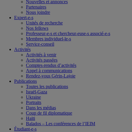
Nouvelles et annonces
Partenaires
Nous joindre
Expert-e-s
Unités de recherche
Nos fellows
Professeur-e-s et chercheur-euse-s associé-e-s
Membres individuel-le-s
Service-conseil
Activités
Activités à venir
Activités passées
Comptes-rendus d’activités
Appel à communications
Rendez-vous Gérin-Lajoie
Publications
Toutes les publications
Israël-Gaza
Ukraine
Portraits
Dans les médias
Coup de fil diplomatique
Haïti
Balados – Les conférences de l’IEIM
Étudiant-e-s