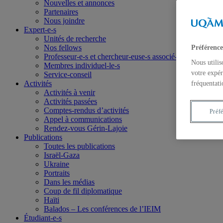
Nouvelles et annonces
Partenaires
Nous joindre
Expert-e-s
Unités de recherche
Nos fellows
Préférence
Professeur-e-s et chercheur-euse-s associé-e-s
Nous utilis
Membres individuel-le-s
votre expér
Service-conseil
Activités
fréquentati
Activités à venir
Activités passées
Comptes-rendus d’activités
Préf
Appel à communications
Rendez-vous Gérin-Lajoie
Publications
Toutes les publications
Israël-Gaza
Ukraine
Portraits
Dans les médias
Coup de fil diplomatique
Haïti
Balados – Les conférences de l’IEIM
Étudiant-e-s