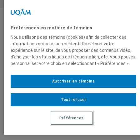
Produit par
Préférences en matière de témoins
Nous utilisons des témoins (cookies) afin de collecter des
informations qui nous permettent d’améliorer votre
Centre
expérience sur le site, de vous proposer des contenus vidéo,
d'études et de
d’analyser les statistiques de fréquentation, etc. Vous pouvez
recherches sur
personnaliser votre choix en sélectionnant « Préférences ».
l’Inde, l’Asie du
Sud et sa
Autoriser les témoins
diaspora
(CERIAS)
Tout refuser
Préférences
Sur le même sujet