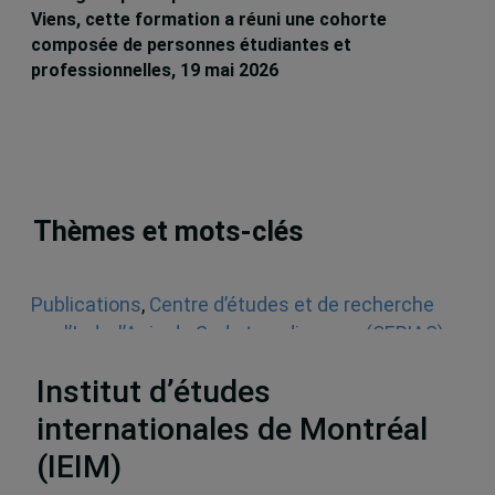
Viens, cette formation a réuni une cohorte
composée de personnes étudiantes et
professionnelles, 19 mai 2026
Thèmes et mots-clés
Publications
,
Centre d’études et de recherche
sur l’Inde, l’Asie du Sud et sa diaspora (CERIAS)
,
Articles de journaux et médias en ligne
,
Inde
Institut d’études
internationales de Montréal
(IEIM)
Partenaires