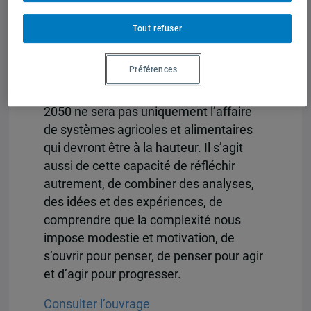
les déterminations, les compétitions et
les tensions ne manqueront pas de
Tout refuser
s’amplifier. Afin d’aller de l’avant et de
préparer ces lendemains sans qu’ils
Préférences
déchantent inévitablement, la prise de
recul s’avère indispensable. Nourrir
2050 ne sera pas uniquement l’affaire
de systèmes agricoles et alimentaires
qui devront être à la hauteur. Il s’agit
aussi de cette capacité de réfléchir
autrement, de combiner des analyses,
des idées et des expériences, de
comprendre que la complexité nous
impose modestie et motivation, de
s’ouvrir pour penser, de penser pour agir
et d’agir pour progresser.
Consulter l’ouvrage