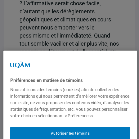
? L’affirmative serait chose facile,
d’autant que les dérèglements
géopolitiques et climatiques en cours
peuvent nous emporter vers le
pessimisme et l’immédiateté. Quand
tout semble vaciller et aller plus vite, nos
regards se détournent de l’essentiel. Or
voir au loin est nécessaire, et pour ce
faire, il faut voir tôt. 2050, c’est déjà
demain, et les enjeux alimentaires et
Préférences en matière de témoins
agricoles occuperont une place toujours
Nous utilisons des témoins (cookies) afin de collecter des
centrale : davantage de personnes à
informations qui nous permettent d’améliorer votre expérience
nourrir, d’appétits et de profils
sur le site, de vous proposer des contenus vidéo, d’analyser les
différenciés chez les acteurs qui
statistiques de fréquentation, etc. Vous pouvez personnaliser
rythmeront la marche mondiale, de défis
votre choix en sélectionnant « Préférences ».
productifs à résoudre et d’ingéniosité à
déployer. Sur ces terrains stratégiques,
Autoriser les témoins