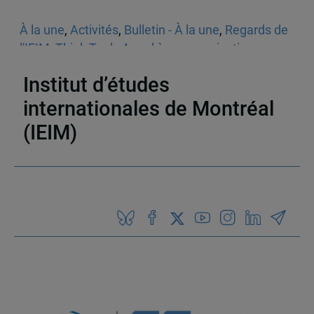
À la une
,
Activités
,
Bulletin - À la une
,
Regards de
l'IEIM
,
Think Tank
,
Appel à communications
,
Sécurité
Institut d’études
internationales de Montréal
(IEIM)
Partenaires