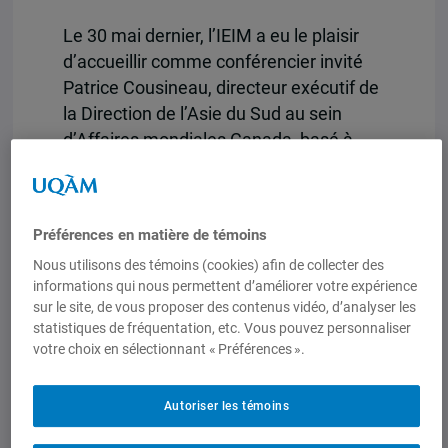
Le 30 mai dernier, l’IEIM a eu le plaisir
d’accueillir comme conférencier invité
Patrice Cousineau, directeur exécutif de
la Direction de l’Asie du Sud au sein
d’Affaires mondiales Canada, basé à
Ottawa.
Après un mot d’introduction prononcé
par François Audet, directeur de l’IEIM,
Préférences en matière de témoins
M. Cousineau a présenté plusieurs
Nous utilisons des témoins (cookies) afin de collecter des
éléments illustrant l’essor rapide de
informations qui nous permettent d’améliorer votre expérience
sur le site, de vous proposer des contenus vidéo, d’analyser les
l’Inde, aujourd’hui quatrième plus grande
statistiques de fréquentation, etc. Vous pouvez personnaliser
économie du monde. Il a aussi présenté
votre choix en sélectionnant « Préférences ».
un portrait nuancé des relations Canada-
Inde. L’Inde, a-t-il souligné, est la
Autoriser les témoins
principale source d’immigration au
Canada, avec près de deux millions de