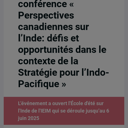
conférence «
Perspectives
canadiennes sur
l’Inde: défis et
opportunités dans le
contexte de la
Stratégie pour l’Indo-
Pacifique »
L’événement a ouvert l'École d'été sur
l'Inde de l'IEIM qui se déroule jusqu’au 6
juin 2025