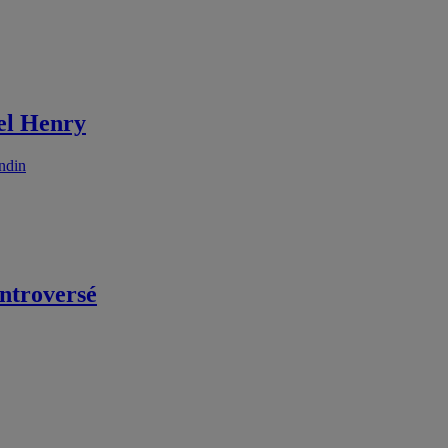
iel Henry
ndin
ntroversé