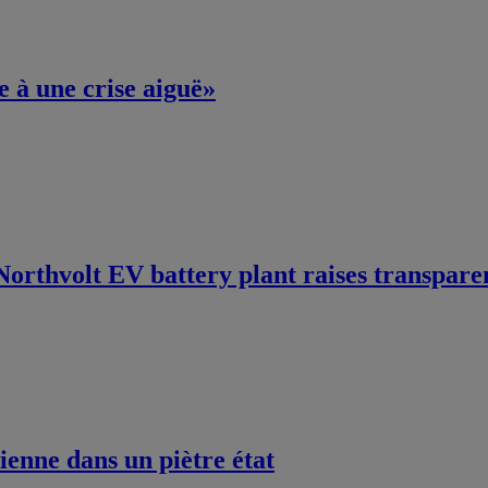
e à une crise aiguë»
Northvolt EV battery plant raises transpar
ienne dans un piètre état