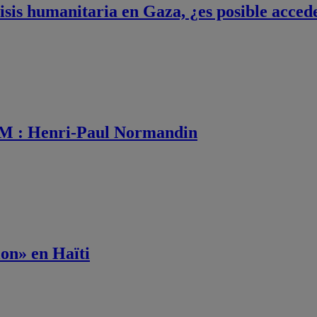
is humanitaria en Gaza, ¿es posible acced
OM : Henri-Paul Normandin
ion» en Haïti