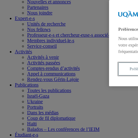
Nouvelles et annonces
Partenaires
Nous joindre
Expert-e-s
Unités de recherche
Nos fellows
Préférence
Professeur-e-s et chercheur-euse-s associé-e-s
Nous utilis
Membres individuel-le-s
votre expér
Service-conseil
Activités
fréquentati
Activités à venir
Activités passées
Comptes-rendus d’activités
Préf
Appel à communications
Rendez-vous Gérin-Lajoie
Publications
Toutes les publications
Israël-Gaza
Ukraine
Portraits
Dans les médias
Coup de fil diplomatique
Haïti
Balados – Les conférences de l’IEIM
Étudiant-e-s