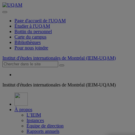
Page d'accueil de l'UQAM
Étudier à l'UQAM
Bottin du personnel
Carte du campus
Bibliothèques
Pour nous joindre
Institut d'études internationales de Montréal (IEIM-UQAM)
Institut d'études internationales de Montréal (IEIM-UQAM)
À propos
L’IEIM
Instances
Équipe de direction
Rapports annuels