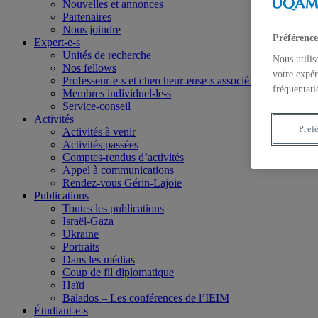
Nouvelles et annonces
Partenaires
Nous joindre
Préférence
Expert-e-s
Unités de recherche
Nous utilis
Nos fellows
votre expér
Professeur-e-s et chercheur-euse-s associé-e-s
fréquentati
Membres individuel-le-s
Service-conseil
Activités
Préf
Activités à venir
Activités passées
Comptes-rendus d’activités
Appel à communications
Rendez-vous Gérin-Lajoie
Publications
Toutes les publications
Israël-Gaza
Ukraine
Portraits
Dans les médias
Coup de fil diplomatique
Haïti
Balados – Les conférences de l’IEIM
Étudiant-e-s