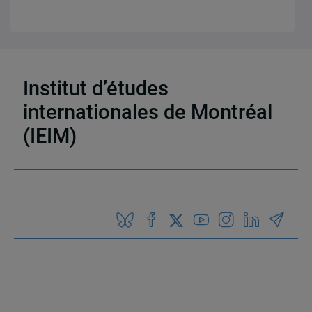
Institut d’études
12 résultats
internationales de Montréal
(IEIM)
Partenaires