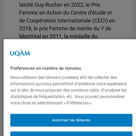
laïcité Guy-Rocher en 2022, le Prix
Femme en Action du Centre d’étude et
de Coopération Internationale (CECI) en
2018, le prix Femme de mérite du Y de
Montréal en 2011, la médaille du
Barreau de Montréal en 2012 et le prix
Condorcet-Dessaules 2012 décerné par
le Mouvement laïque québécois.
Préférences en matière de témoins
Nous utilisons des témoins (cookies) afin de collecter des
informations qui nous permettent d’améliorer votre expérience
sur le site, de vous proposer des contenus vidéo, d’analyser les
statistiques de fréquentation, etc. Vous pouvez personnaliser
votre choix en sélectionnant « Préférences ».
christiane.pelchat@gmail.com
Autoriser les témoins