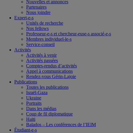
Nouvelles et annonces
Partenaires
Nous joindre
Expert-e-s
Unités de recherche
Nos fellows
Professeur-e-s et chercheur-euse-s associé-e-s
Membres individuel-le-s
Service-conseil
Activités
Activités à venir
Activités passées
Comptes-rendus d’activités
Appel à communications
Rendez-vous Gérin-Lajoie
Publications
Toutes les publications
Israël-Gaza
Ukraine
Portraits
Dans les médias
Coup de fil diplomatique
Haïti
Balados – Les conférences de l’IEIM
Étudiant-e-s