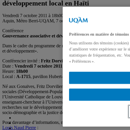
développement local en Haïti
Vendredi 7 octobre 2011 à 18h00 au local A1715, pavillon Hubert-
Aquin, Métro Berri-UQAM, 7 octobre 2011
Conférence
Préférences en matière de témoins
Gouvernance associative et développement local en Haïti
Nous utilisons des témoins (cookies) 
Dans le cadre du programme de recherche «Institution, gouvernance
d’améliorer votre expérience sur le s
et développement».
statistiques de fréquentation, etc. V
Conférencier invité :
Fritz Dorvilier
« Préférences ».
Date :
Vendredi 7 octobre 2011
Heure:
18h00
Local :
A-1715
, pavillon Hubert-Aquin, Métro-Berri-UQAM
Né aux Gonaïves, Fritz Dorvilier détient un Doctorat en sciences
sociales (Développement-Population-Environnement) de
l’Université Catholique de Louvain/Belgique. Il est actuellement
enseignant-chercheur à l’Université d’État d’Haïti. Il mène des
recherches sur le développement local, la gouvernance territoriale, la
socio-démographie et la justice de paix.
Pour davantage d’informations, n’hésitez pas à communiquer avec
Louis Naud Pierre
: