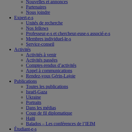
Nouvelles et annonces
Partenaires
Nous joindre
Expert-e-s
Unités de recherche
Nos fellows
Professeur-e-s et chercheur-euse-s associé-e-s
Membres individuel-le-s
Service-conseil
Activités
Activités à venir
Activités passées
Comptes-rendus d’activités
Appel à communications
Rendez-vous Gérin-Lajoie
Publications
Toutes les publications
Israël-Gaza
Ukraine
Portraits
Dans les médias
Coup de fil diplomatique
Haïti
Balados – Les conférences de l’IEIM
Étudiant-e-s