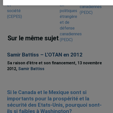
de défense
canadiennes
(PEDC)
Sur le même sujet
Samir Battiss – L’OTAN en 2012
Sa raison d'être et son financement, 13 novembre
2012,
Samir Battiss
Si le Canada et le Mexique sont si
importants pour la prospérité et la
sécurité des Etats-Unis, pourquoi sont-
ils si faibles à Washington?