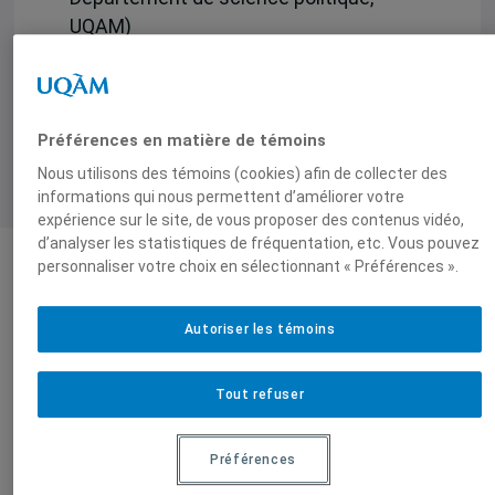
UQAM)
Préférences en matière de témoins
Nous utilisons des témoins (cookies) afin de collecter des
informations qui nous permettent d’améliorer votre
expérience sur le site, de vous proposer des contenus vidéo,
d’analyser les statistiques de fréquentation, etc. Vous pouvez
personnaliser votre choix en sélectionnant « Préférences ».
Produit par
Autoriser les témoins
Centre d'études
Chaire de
pluridisciplinaires
recherche du
Tout refuser
en sécurité et
Canada en
société (CEPES)
politiques
Préférences
étrangère et