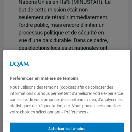
Nations Unies en Haïti (MINUSTAH). Le
but de cette mission était non
seulement de rétablir immédiatement
l’ordre public, mais encore d’initier un
processus politique et de sécurité en
vue d’une paix durable. Dans ce cadre,
des élections locales et nationales ont
été organisées. Ont été mis en œuvre
des dispositifs de reforme des
institutions constituantes du secteur de
Préférences en matière de témoins
la sécurité : le droit, la police, la justice et
le système pénitencier. Parallèlement, le
Nous utilisons des témoins (cookies) afin de collecter des
informations qui nous permettent d’améliorer votre expérience
Gouvernement a mis en train les projets
sur le site, de vous proposer des contenus vidéo, d’analyser les
de développement définis dans le
statistiques de fréquentation, etc. Vous pouvez personnaliser
Document de stratégie nationale pour la
votre choix en sélectionnant « Préférences ».
croissance et la réduction de la pauvreté
(DSNCRP) – 2008-2010.
Autoriser les témoins