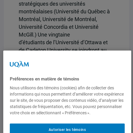
stratégiques des universités
montréalaises (Université du Québec à
Montréal, Université de Montréal,
Université Concordia et Université
McGill.) Une vingtaine
d’étudiants de l’Université d’Ottawa et
de Carleton University se joindront au
groupe à Ottawa.
L’horaire proposé est le suivant:
Préférences en matière de témoins
-0730 Départ de Montréal
Nous utilisons des témoins (cookies) afin de collecter des
-1015 Arrivé des participants au QGDN
informations qui nous permettent d’améliorer votre expérience
-1020 Mot de bienvenue
sur le site, de vous proposer des contenus vidéo, d’analyser les
-1030 « Introduction au QGDN »
statistiques de fréquentation, etc. Vous pouvez personnaliser
votre choix en sélectionnant « Préférences ».
-1130 « Politique de défense »
-1210 Repas du midi
-1300 « Opérations » (domestiques,
Autoriser les témoins