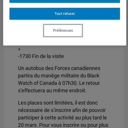
internationales et opérations courantes)
-1345 Pause santé
Tout refuser
-1400 « La défense du Continent nord-
américain» -1500 Visite du Centre de
Préférences
coordination de la Défense nationale
-1600 « L’avenir des Forces canadiennes
»
-1730 Fin de la visite
Un autobus des Forces canadiennes
partira du manège militaire du Black
Watch of Canada à 07h30. Le retour
s’effectuera au même endroit.
Les places sont limitées, il est donc
nécessaire de s’inscrire afin de pouvoir
participer à cette activité au plus tard le
20 mars. Pour vous inscrire ou pour plus