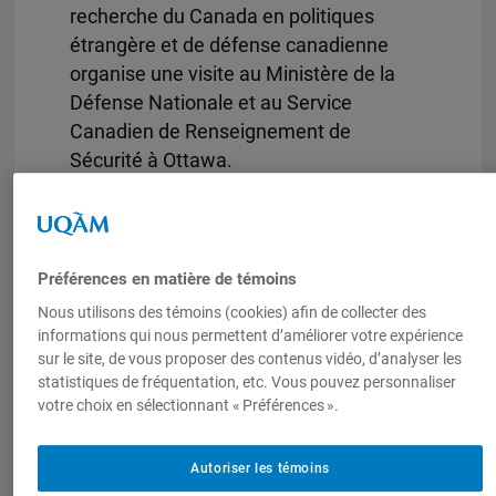
recherche du Canada en politiques
étrangère et de défense canadienne
organise une visite au Ministère de la
Défense Nationale et au Service
Canadien de Renseignement de
Sécurité à Ottawa.
Cette visite comprend les activités
suivantes:
-discussion avec des représentants des
Préférences en matière de témoins
deux institutions;
Nous utilisons des témoins (cookies) afin de collecter des
-séance d’information sur les possibilités
informations qui nous permettent d’améliorer votre expérience
de stage et d’emploi
sur le site, de vous proposer des contenus vidéo, d’analyser les
statistiques de fréquentation, etc. Vous pouvez personnaliser
Cette visite s’adresse aux étudiants des
votre choix en sélectionnant « Préférences ».
études supérieures, mais peut aussi
comprendre des étudiants sur le point
Autoriser les témoins
d’entreprendre leur maîtrise.