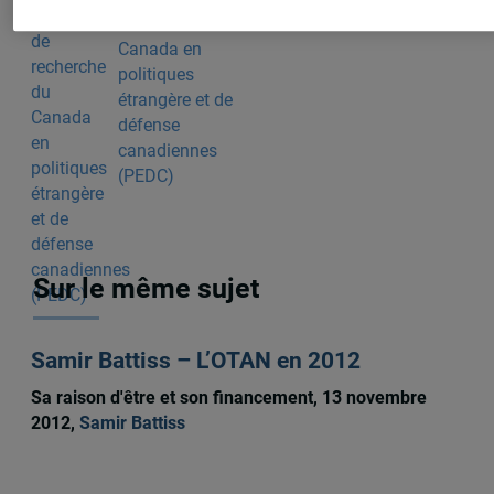
recherche du
Canada en
politiques
étrangère et de
défense
canadiennes
(PEDC)
Sur le même sujet
Samir Battiss – L’OTAN en 2012
Sa raison d'être et son financement, 13 novembre
2012,
Samir Battiss