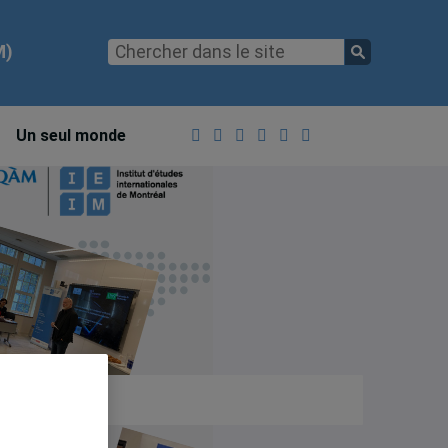
M)
Un seul monde