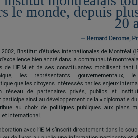
 institut montréalais to
rs le monde, depuis plu
20 
— Bernard Derome, Pr
 2002, l’Institut d’études internationales de Montréal (I
 d’excellence bien ancré dans la communauté montréala
és de l’IEIM et de ses constituantes mobilisent tant l
ique, les représentants gouvernementaux, l
tique que les citoyens intéressés par les enjeux interna
 réseau de partenaires privés, publics et institut
ut participe ainsi au développement de la « diplomatie du
ribue au choix de politiques publiques aux plans mu
 et international.
boration avec l’IEIM s’inscrit directement dans le souci
s eu de livrer au public une information pertinente et 