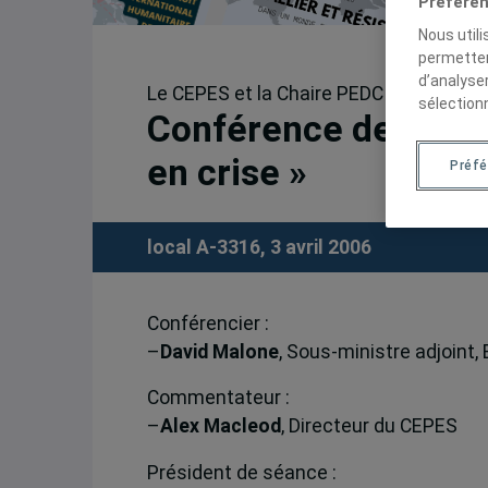
Préféren
Nous util
permetten
d’analyse
Le CEPES et la Chaire PEDC présente :
sélection
Conférence de David
en crise »
Préf
local A-3316, 3 avril 2006
Conférencier :
–
David Malone
, Sous-ministre adjoint
Commentateur :
–
Alex Macleod
, Directeur du CEPES
Président de séance :