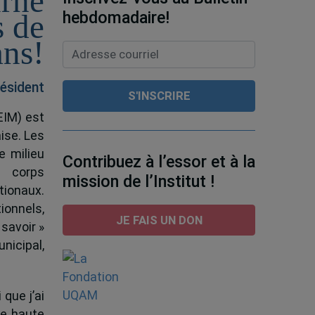
urné
hebdomadaire!
s de
ans!
ésident
EIM) est
ise. Les
e milieu
Contribuez à l’essor et à la
e corps
mission de l’Institut !
tionaux.
ionnels,
JE FAIS UN DON
 savoir »
nicipal,
 que j’ai
de haute