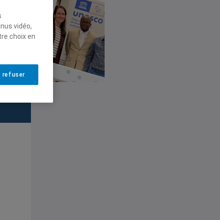
s
enus vidéo,
tre choix en
e
 refuser