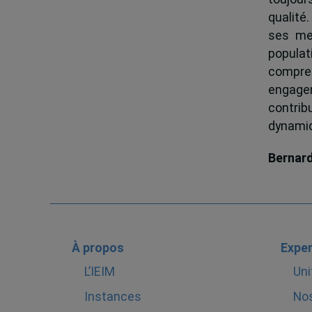
qualité.
ses me
popula
compren
engagem
contrib
dynamiqu
Bernar
À propos
Exper
L’IEIM
Uni
Instances
Nos