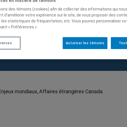
ces en matière de témoins
isons des témoins (cookies) afin de collecter des informations qui nou
t d’améliorer votre expérience sur le site, de vous proposer des cont
r les statistiques de fréquentation, etc. Vous pouvez personnaliser vo
nant « Préférences ».
 Malone « Le multilatéralism
érences
Autoriser les témoins
Tout
, Enjeux mondiaux, Affaires étrangères Canada