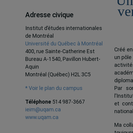
Un
ve
Adresse civique
Institut d’études internationales
de Montréal
Université du Québec à Montréal
Créé en
400, rue Sainte-Catherine Est
un pôle
Bureau A-1540, Pavillon Hubert-
activit
Aquin
académ
Montréal (Québec) H2L 3C5
diploma
Par son
* Voir le plan du campus
l’Instit
Téléphone
514 987-3667
et cont
ieim@uqam.ca
national
www.uqam.ca
Ma colla
toujour