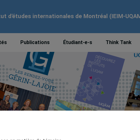
tut d'études internationales de Montréal (IEIM-UQA
tés
Publications
Étudiant-e-s
Think Tank