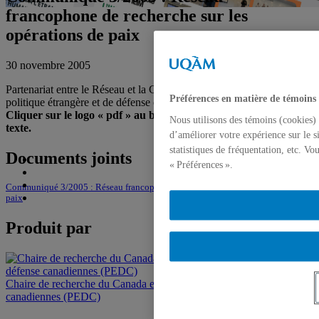
francophone de recherche sur les
opérations de paix
30 novembre 2005
Partenariat entre le Réseau et la Chaire de recherche du Canada en
Préférences en matière de témoins
politique étrangère et de défense canadiennes de l'UQAM
Cliquer sur le logo « pdf » au bas de la page pour obtenir le
Nous utilisons des témoins (cookies) 
texte.
d’améliorer votre expérience sur le s
statistiques de fréquentation, etc. V
Documents joints
« Préférences ».
Communiqué 3/2005 : Réseau francophone de recherche sur les opérations de
paix
Produit par
Chaire de recherche du Canada en politiques étrangère et de défense
canadiennes (PEDC)