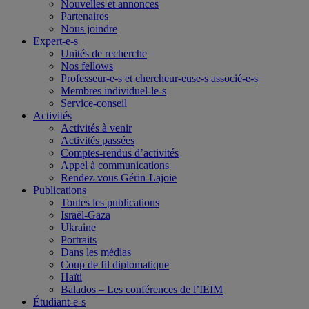
Nouvelles et annonces
Partenaires
Nous joindre
Expert-e-s
Unités de recherche
Nos fellows
Professeur-e-s et chercheur-euse-s associé-e-s
Membres individuel-le-s
Service-conseil
Activités
Activités à venir
Activités passées
Comptes-rendus d’activités
Appel à communications
Rendez-vous Gérin-Lajoie
Publications
Toutes les publications
Israël-Gaza
Ukraine
Portraits
Dans les médias
Coup de fil diplomatique
Haïti
Balados – Les conférences de l’IEIM
Étudiant-e-s