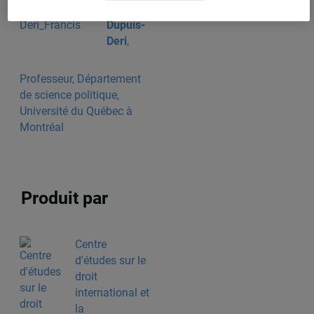
Francis
Dupuis-
Deri
,
Professeur, Département
de science politique,
Université du Québec à
Montréal
Produit par
Centre
d'études sur le
droit
international et
la